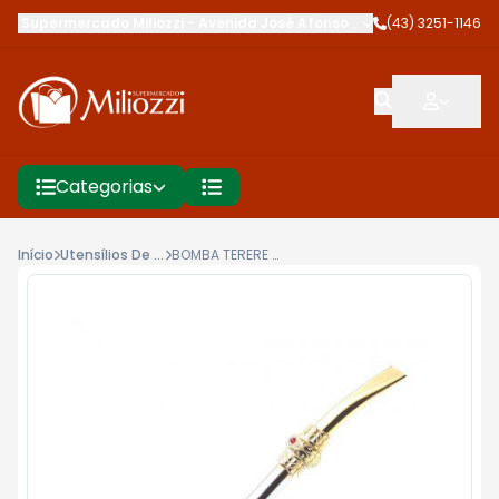
Supermercado Miliozzi
-
Avenida José Afonso dos Santos
(43) 3251-1146
,
Cambé
Categorias
Início
Utensílios De Cozinha
BOMBA TERERE C/ANEL 21CM NERKO