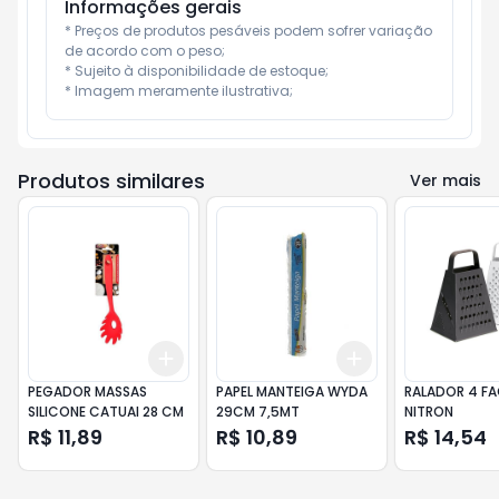
Informações gerais
* Preços de produtos pesáveis podem sofrer variação 
de acordo com o peso;

* Sujeito à disponibilidade de estoque;

* Imagem meramente ilustrativa;
Produtos similares
Ver mais
Add
Add
+
3
+
5
+
10
+
3
+
5
+
10
PEGADOR MASSAS
PAPEL MANTEIGA WYDA
RALADOR 4 FA
SILICONE CATUAI 28 CM
29CM 7,5MT
NITRON
R$ 11,89
R$ 10,89
R$ 14,54