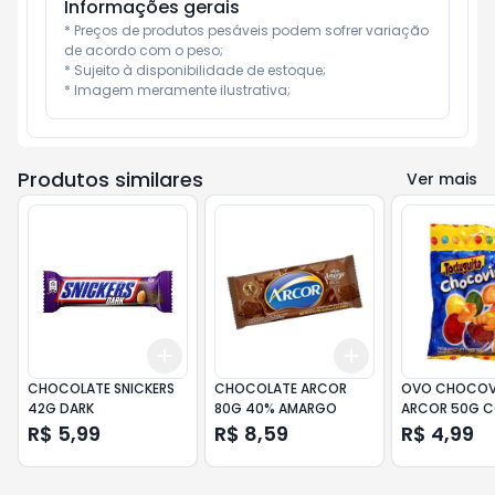
Informações gerais
* Preços de produtos pesáveis podem sofrer variação 
de acordo com o peso;

* Sujeito à disponibilidade de estoque;

* Imagem meramente ilustrativa;
Produtos similares
Ver mais
Add
Add
+
3
+
5
+
10
+
3
+
5
+
10
CHOCOLATE SNICKERS
CHOCOLATE ARCOR
OVO CHOCOV
42G DARK
80G 40% AMARGO
ARCOR 50G C
R$ 5,99
R$ 8,59
R$ 4,99