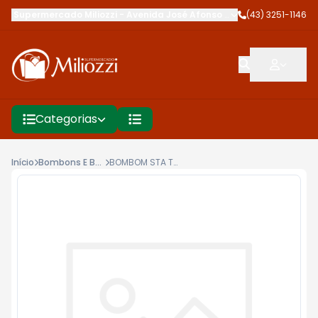
Supermercado Miliozzi
-
Avenida José Afonso dos Santos
(43) 3251-1146
,
Cambé
Categorias
Início
Bombons E Barra De Chocolate
BOMBOM STA TEREZINHA 28G DOCE DE LEITE