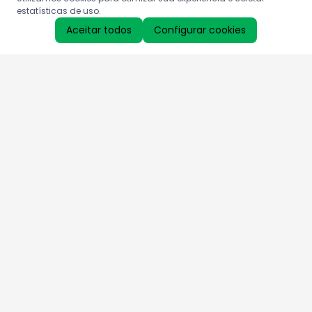
estatísticas de uso.
Aceitar todos
Configurar cookies
Aproveite as nossas promoções!
Cadastre seu e-mail e receba ofertas exclusivas.
QUERO RECEBER