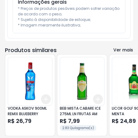
Informações gerais
* Preços de produtos pesáveis podem sofrer variação 
de acordo com o peso;

* Sujeito à disponibilidade de estoque;

* Imagem meramente ilustrativa;
Produtos similares
Ver mais
Add
Add
+
3
+
5
+
10
+
3
+
5
+
10
VODKA ASKOV 900ML
BEB MISTA CABARE ICE
LICOR GOLF 9
REMIX BLUEBERRY
275ML LN FRUTAS AM
MENTA
R$ 26,79
R$ 7,99
R$ 24,89
2.83 Quilograma(s)