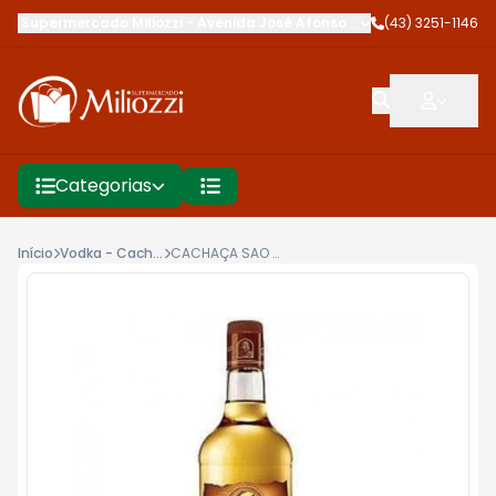
Supermercado Miliozzi
-
Avenida José Afonso dos Santos
(43) 3251-1146
,
Cambé
Categorias
Início
Vodka - Cachaça - Licor Cia
CACHAÇA SAO FRANCISCO 970ML