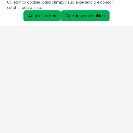
Utilizamos cookies para otimizar sua experiência e coletar
estatísticas de uso.
Aceitar todos
Configurar cookies
Aproveite as nossas promoções!
Cadastre seu e-mail e receba ofertas exclusivas.
QUERO RECEBER