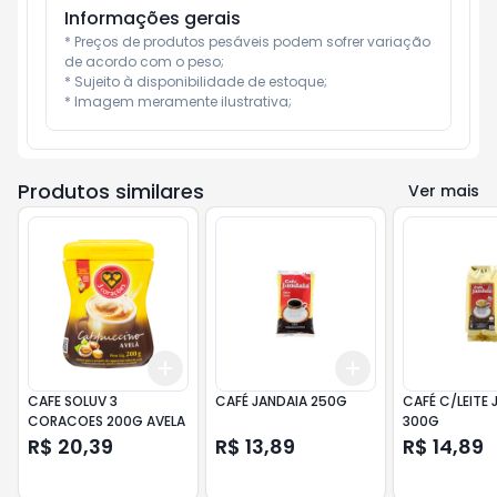
Informações gerais
* Preços de produtos pesáveis podem sofrer variação 
de acordo com o peso;

* Sujeito à disponibilidade de estoque;

* Imagem meramente ilustrativa;
Produtos similares
Ver mais
Add
Add
+
3
+
5
+
10
+
3
+
5
+
10
CAFE SOLUV 3
CAFÉ JANDAIA 250G
CAFÉ C/LEITE 
CORACOES 200G AVELA
300G
R$ 20,39
R$ 13,89
R$ 14,89