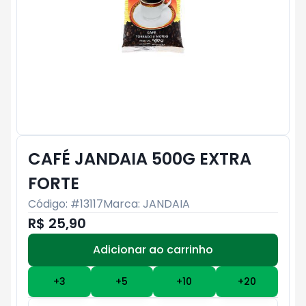
CAFÉ JANDAIA 500G EXTRA
FORTE
Código: #
13117
Marca:
JANDAIA
R$ 25,90
Adicionar ao carrinho
Subtotal:
R$ 0
+
3
+
5
+
10
+
20