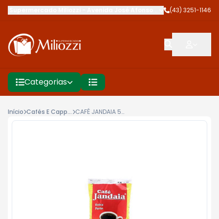
Supermercado Miliozzi
-
Avenida José Afonso dos Santos
(43) 3251-1146
,
Cambé
Categorias
Início
Cafés E Cappuccinos
CAFÉ JANDAIA 500G EXTRA FORTE