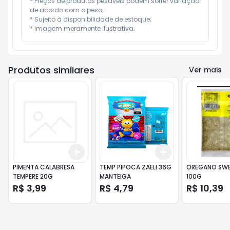
* Preços de produtos pesáveis podem sofrer variação 
de acordo com o peso;

* Sujeito à disponibilidade de estoque;

* Imagem meramente ilustrativa;
Produtos similares
Ver mais
Add
Add
+
3
+
5
+
10
+
3
+
5
+
10
PIMENTA CALABRESA
TEMP PIPOCA ZAELI 36G
OREGANO SWE
TEMPERE 20G
MANTEIGA
100G
R$ 3,99
R$ 4,79
R$ 10,39