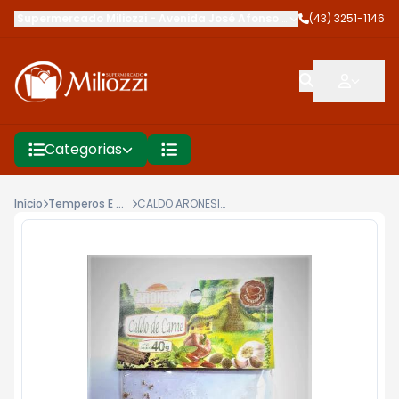
Supermercado Miliozzi
-
Avenida José Afonso dos Santos
(43) 3251-1146
,
Cambé
Categorias
Início
Temperos E Condimentos
CALDO ARONESI 40G CARNE