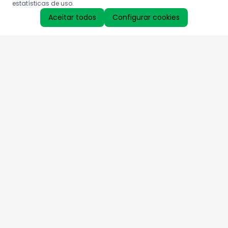
estatísticas de uso.
Aceitar todos
Configurar cookies
Aproveite as nossas promoções!
Cadastre seu e-mail e receba ofertas exclusivas.
QUERO RECEBER