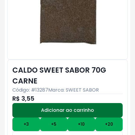
CALDO SWEET SABOR 70G
CARNE
Código: #
13287
Marca:
SWEET SABOR
R$ 3,55
Adicionar ao carrinho
Subtotal:
R$ 0
+
3
+
5
+
10
+
20