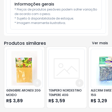
Informações gerais
* Preços de produtos pesáveis podem sofrer variação 
de acordo com o peso;

* Sujeito à disponibilidade de estoque;

* Imagem meramente ilustrativa;
Produtos similares
Ver mais
Add
Add
+
3
+
5
+
10
+
3
+
5
+
10
GENGIBRE ARONESI 20G
TEMPERO NORDESTINO
ALECRIM SWEE
MOIDO
TEMPERE 40G
15G
R$ 3,89
R$ 3,59
R$ 3,29