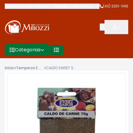
Supermercado Miliozzi
-
Avenida José Afonso dos Santos
(43) 3251-1146
,
Cambé
Categorias
Início
Temperos E Condimentos
CALDO SWEET SABOR 70G CARNE