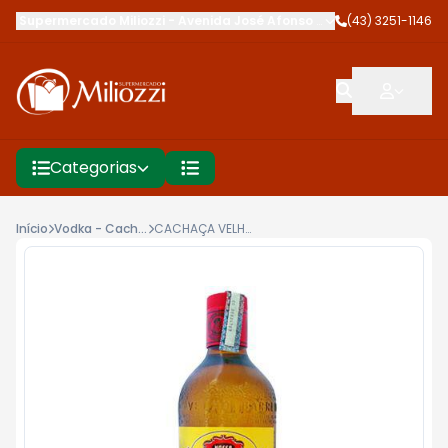
Supermercado Miliozzi
-
Avenida José Afonso dos Santos
(43) 3251-1146
,
Cambé
Categorias
Início
Vodka - Cachaça - Licor Cia
CACHAÇA VELHO BARREIRO 600ML