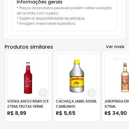
Informações gerais
* Preços de produtos pesáveis podem sofrer variação 
de acordo com o peso;

* Sujeito à disponibilidade de estoque;

* Imagem meramente ilustrativa;
Produtos similares
Ver mais
Add
Add
+
3
+
5
+
10
+
3
+
5
+
10
VODKA ASKOV REMIX ICE
CACHAÇA JAMEL 500ML
JURUPINGA DI
275ML FRUTAS VERME
CAMELINHO
975ML
R$ 8,99
R$ 5,65
R$ 34,90