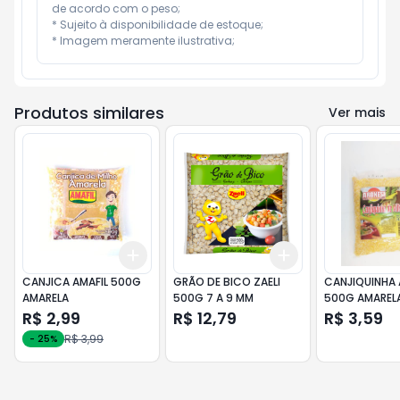
de acordo com o peso;

* Sujeito à disponibilidade de estoque;

* Imagem meramente ilustrativa;
Produtos similares
Ver mais
Add
Add
+
3
+
5
+
10
+
3
+
5
+
10
CANJICA AMAFIL 500G
GRÃO DE BICO ZAELI
CANJIQUINHA 
AMARELA
500G 7 A 9 MM
500G AMAREL
R$ 2,99
R$ 12,79
R$ 3,59
R$ 3,99
-
25
%