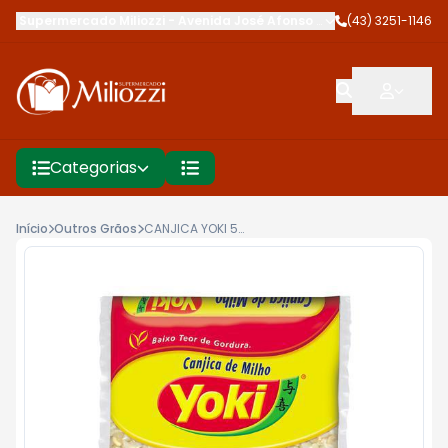
Supermercado Miliozzi
-
Avenida José Afonso dos Santos
(43) 3251-1146
,
Cambé
Categorias
Início
Outros Grãos
CANJICA YOKI 500G BRANCA