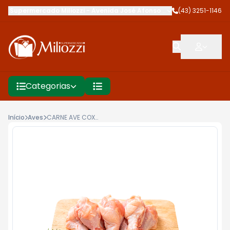
Supermercado Miliozzi
-
Avenida José Afonso dos Santos
(43) 3251-1146
,
Cambé
Categorias
Início
Aves
CARNE AVE COXINHA DA ASA BDJ