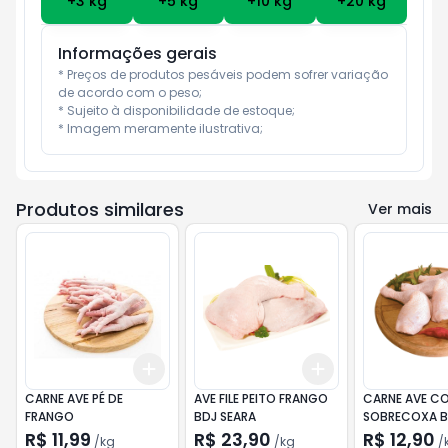
+
3
kg
+
5
kg
+
10
kg
+
20
kg
Informações gerais
* Preços de produtos pesáveis podem sofrer variação 
de acordo com o peso;

* Sujeito à disponibilidade de estoque;

* Imagem meramente ilustrativa;
Produtos similares
Ver mais
Add
Add
+
3
kg
+
5
kg
+
3
kg
+
5
kg
CARNE AVE PÉ DE
AVE FILE PEITO FRANGO
CARNE AVE CO
FRANGO
BDJ SEARA
SOBRECOXA B
R$ 11,99
R$ 23,90
R$ 12,90
/
kg
/
kg
/