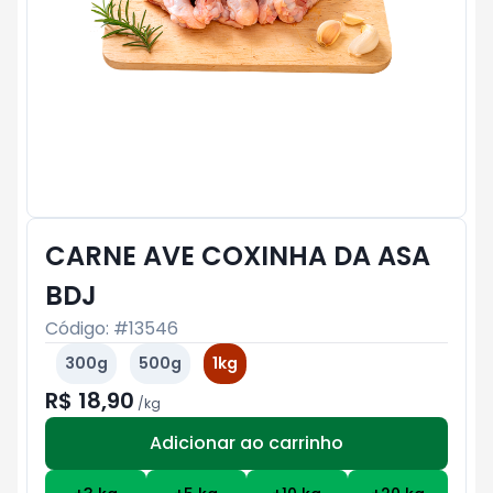
CARNE AVE COXINHA DA ASA
BDJ
Código: #
13546
300g
500g
1kg
R$ 18,90
/
kg
Adicionar ao carrinho
Subtotal:
R$ 0