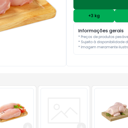
+
3
kg
Informações gerais
* Preços de produtos pesáv
* Sujeito à disponibilidade d
* Imagem meramente ilustra
Add
Add
kg
+
0.9
kg
+
1.5
kg
+
3
+
5
+
10