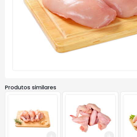
Produtos similares
Add
Add
+
3
kg
+
5
kg
+
3
kg
+
5