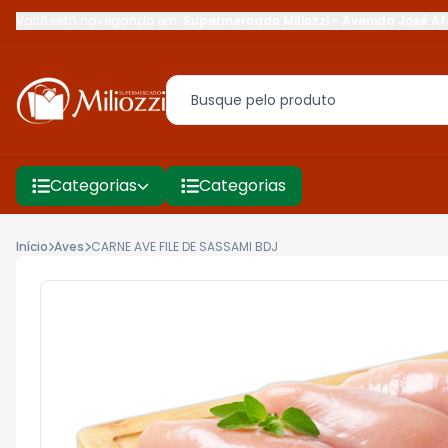
Você está navegando em:
Supermercado Miliozzi
-
Avenida José Af
Categorias
Categorias
Início
Aves
CARNE AVE FILE DE SASSAMI BDJ