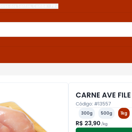
onso dos Santos
,
Cambé
-
PR
CARNE AVE FILE
Código: #
13557
300g
500g
1kg
R$ 23,90
/
kg