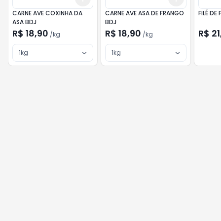
CARNE AVE COXINHA DA
CARNE AVE ASA DE FRANGO
FILÉ DE
ASA BDJ
BDJ
R$ 18,90
R$ 18,90
R$ 21
/
kg
/
kg
1kg
1kg