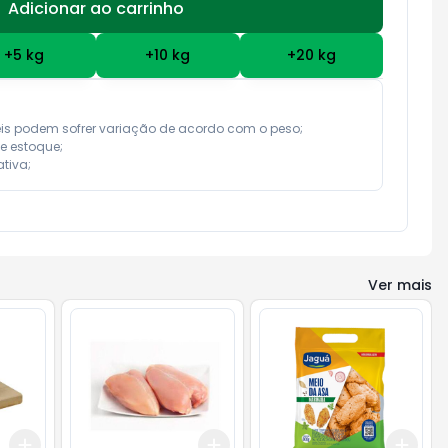
Adicionar ao carrinho
Subtotal:
R$ 0,00
+
5
kg
+
10
kg
+
20
kg
eis podem sofrer variação de acordo com o peso;

e estoque;

tiva;
Ver mais
Add
Add
Add
+
3
kg
+
5
kg
+
3
kg
+
5
kg
+
3