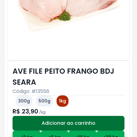
AVE FILE PEITO FRANGO BDJ
SEARA
Código: #
13556
300g
500g
1kg
R$ 23,90
/
kg
Adicionar ao carrinho
Subtotal:
R$ 0