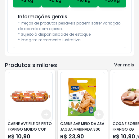
+
3
kg
+
5
kg
+
10
kg
+
20
kg
Informações gerais
* Preços de produtos pesáveis podem sofrer variação 
de acordo com o peso;

* Sujeito à disponibilidade de estoque;

* Imagem meramente ilustrativa;
Produtos similares
Ver mais
Add
Add
+
3
+
5
+
10
+
3
+
5
+
10
CARNE AVE FILE DE PEITO
CARNE AVE MEIO DA ASA
COXA E SOBR
FRANGO MOIDO COP
JAGUA MARINADA 800
FRANGO KG
R$ 10,90
R$ 23,90
R$ 10,90
/