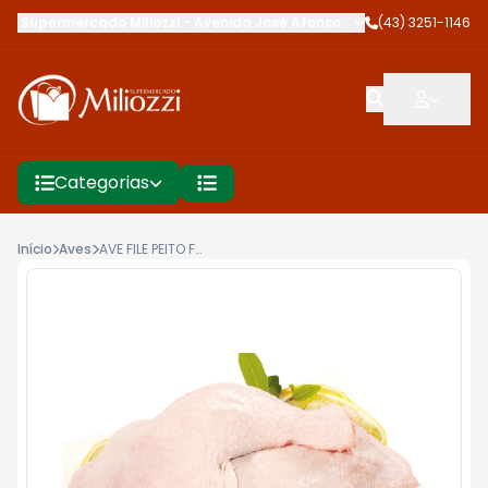
Supermercado Miliozzi
-
Avenida José Afonso dos Santos
(43) 3251-1146
,
Cambé
Categorias
Início
Aves
AVE FILE PEITO FRANGO BDJ SEARA