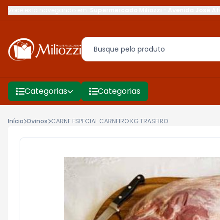
Você está navegando em:
Supermercado Miliozzi
-
Avenida José Af
Categorias
Categorias
Início
Ovinos
CARNE ESPECIAL CARNEIRO KG TRASEIRO