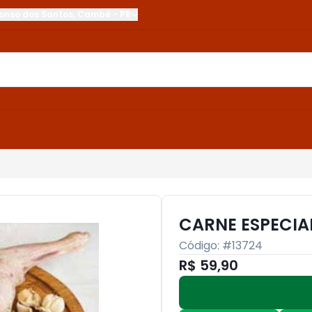
onso dos Santos
,
Cambé
-
PR
CARNE ESPECIA
Código: #
13724
R$ 59,90