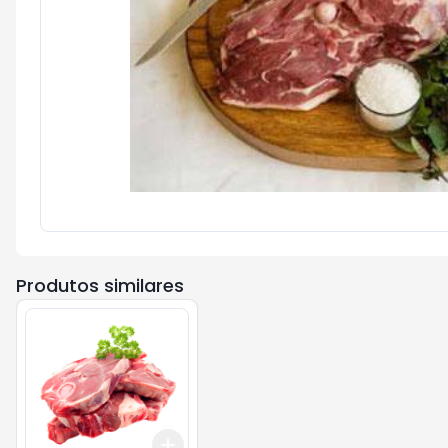
Produtos similares
Add
+
3
kg
+
5
kg