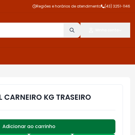
Regiões e horários de atendimento
(43) 3251-1146
Minha conta
L CARNEIRO KG TRASEIRO
Adicionar ao carrinho
Subtotal:
R$ 0,00