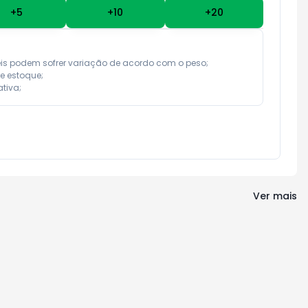
+
5
+
10
+
20
eis podem sofrer variação de acordo com o peso;

e estoque;

tiva;
Ver mais