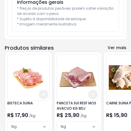
Informações gerais
* Preços de produtos pesáveis podem sofrer variação 
de acordo com o peso;

* Sujeito à disponibilidade de estoque;

* Imagem meramente ilustrativa;
Produtos similares
Ver mais
Add
Add
+
3
kg
+
5
kg
+
3
kg
+
5
kg
BISTECA SUINA
PANCETA SUI RESF MOS
CARNE SUINA 
AVACUO KG BDJ
R$ 17,90
R$ 25,90
R$ 15,90
/
kg
/
kg
1kg
1kg