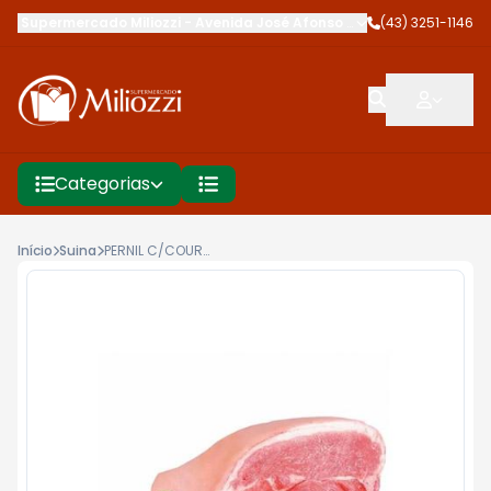
Supermercado Miliozzi
-
Avenida José Afonso dos Santos
(43) 3251-1146
,
Cambé
Categorias
Início
Suina
PERNIL C/COURO KG