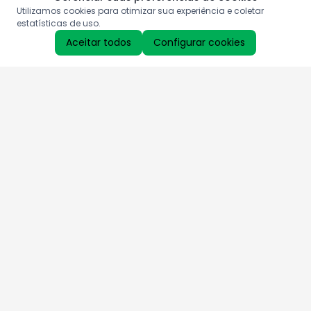
Utilizamos cookies para otimizar sua experiência e coletar
estatísticas de uso.
Aceitar todos
Configurar cookies
Aproveite as nossas promoções!
Cadastre seu e-mail e receba ofertas exclusivas.
QUERO RECEBER