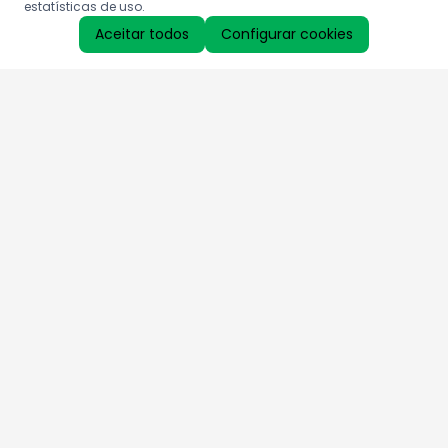
estatísticas de uso.
Aceitar todos
Configurar cookies
Aproveite as nossas promoções!
Cadastre seu e-mail e receba ofertas exclusivas.
QUERO RECEBER