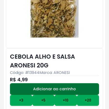
CEBOLA ALHO E SALSA
ARONESI 20G
Código: #
13944
Marca:
ARONESI
R$ 4,99
Adicionar ao carrinho
Subtotal:
R$ 0
+
3
+
5
+
10
+
20