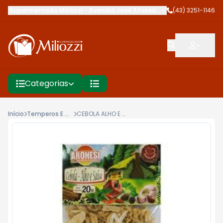
Supermercado Miliozzi
-
Avenida José Afonso dos Santos
(43) 3251-1146
,
Cambé
Categorias
Início
Temperos E Condimentos
CEBOLA ALHO E SALSA ARONESI 20G