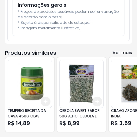
Informações gerais
* Preços de produtos pesáveis podem sofrer variação 
de acordo com o peso;

* Sujeito à disponibilidade de estoque;

* Imagem meramente ilustrativa;
Produtos similares
Ver mais
Add
Add
+
3
+
5
+
10
+
3
+
5
+
10
TEMPERO RECEITA DA
CEBOLA SWEET SABOR
CRAVO ARONES
CASA 450G CLAS
50G ALHO, CEBOLA E
INDIA
SALSA
R$ 14,89
R$ 8,99
R$ 3,59