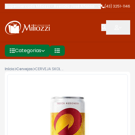
Supermercado Miliozzi
-
Avenida José Afonso dos Santos
(43) 3251-1146
,
Cambé
Categorias
Início
Cervejas
CERVEJA SKOL 269ML LT