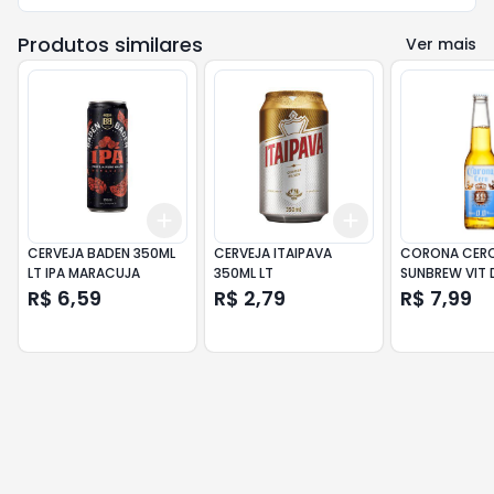
Produtos similares
Ver mais
Add
Add
+
3
+
5
+
10
+
3
+
5
+
10
CERVEJA BADEN 350ML
CERVEJA ITAIPAVA
CORONA CERO
LT IPA MARACUJA
350ML LT
SUNBREW VIT 
R$ 6,59
R$ 2,79
R$ 7,99