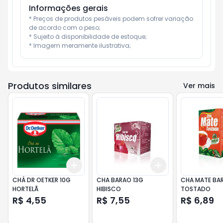
Informações gerais
* Preços de produtos pesáveis podem sofrer variação 
de acordo com o peso;

* Sujeito à disponibilidade de estoque;

* Imagem meramente ilustrativa;
Produtos similares
Ver mais
Add
Add
+
3
+
5
+
10
+
3
+
5
+
10
CHÁ DR OETKER 10G
CHA BARAO 13G
CHA MATE BA
HORTELÃ
HIBISCO
TOSTADO
R$ 4,55
R$ 7,55
R$ 6,89