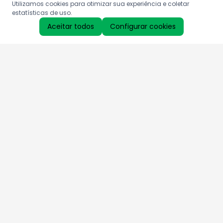
Utilizamos cookies para otimizar sua experiência e coletar
estatísticas de uso.
Aceitar todos
Configurar cookies
Aproveite as nossas promoções!
Cadastre seu e-mail e receba ofertas exclusivas.
QUERO RECEBER