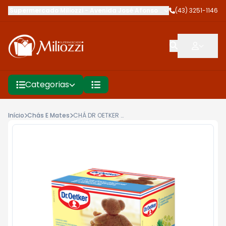
Supermercado Miliozzi
-
Avenida José Afonso dos Santos
(43) 3251-1146
,
Cambé
Categorias
Início
Chás E Mates
CHÁ DR OETKER 20G DOCE CARINHO