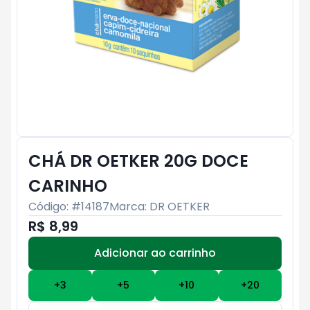
CHÁ DR OETKER 20G DOCE
CARINHO
Código: #
14187
Marca:
DR OETKER
R$ 8,99
Adicionar ao carrinho
Subtotal:
R$ 0
+
3
+
5
+
10
+
20