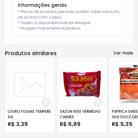
Informações gerais
* Preços de produtos pesáveis podem sofrer variação 
de acordo com o peso;

* Sujeito à disponibilidade de estoque;

* Imagem meramente ilustrativa;
Produtos similares
Ver mais
Add
Add
+
3
+
5
+
10
+
3
+
5
+
10
LOURO FOLHAS TEMPERE
SAZON 60G VERMELHO
PAPRICA SWEE
5G
CARNES
30G DOCE DE
R$ 3,39
R$ 6,89
R$ 5,35