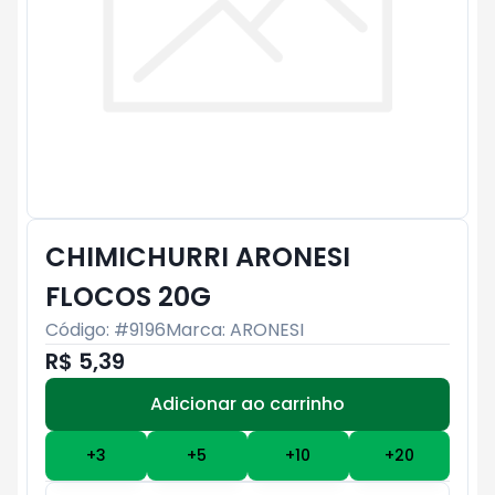
CHIMICHURRI ARONESI
FLOCOS 20G
Código: #
9196
Marca:
ARONESI
R$ 5,39
Adicionar ao carrinho
Subtotal:
R$ 0
+
3
+
5
+
10
+
20