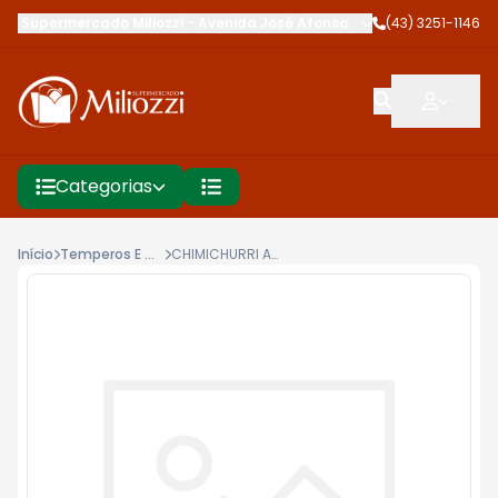
Supermercado Miliozzi
-
Avenida José Afonso dos Santos
(43) 3251-1146
,
Cambé
Categorias
Início
Temperos E Condimentos
CHIMICHURRI ARONESI FLOCOS 20G