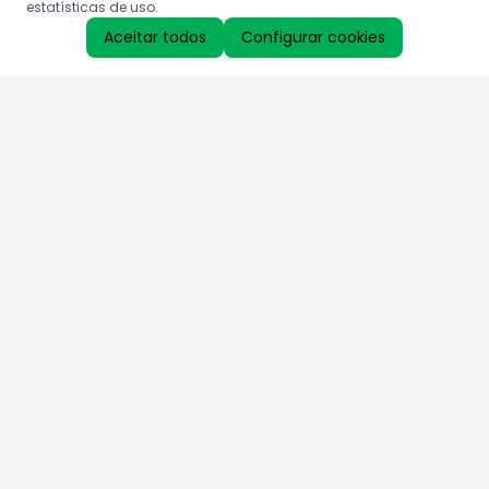
estatísticas de uso.
Aceitar todos
Configurar cookies
Aproveite as nossas promoções!
Cadastre seu e-mail e receba ofertas exclusivas.
QUERO RECEBER