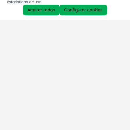
estatísticas de uso.
Aceitar todos
Configurar cookies
Aproveite as nossas promoções!
Cadastre seu e-mail e receba ofertas exclusivas.
QUERO RECEBER