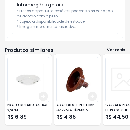
Informações gerais
* Preços de produtos pesáveis podem sofrer variação 
de acordo com o peso;

* Sujeito à disponibilidade de estoque;

* Imagem meramente ilustrativa;
Produtos similares
Ver mais
Add
Add
+
3
+
5
+
10
+
3
+
5
+
10
PRATO DURALEX ASTRAL
ADAPTADOR INJETEMP
GARRAFA PLAS
3,2CM
GARRAFA TÉRMICA
LITRO SORTID
R$ 6,89
R$ 4,86
R$ 44,50