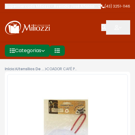
Supermercado Miliozzi
-
Avenida José Afonso dos Santos
(43) 3251-1146
,
Cambé
Categorias
Início
Utensílios De Cozinha
COADOR CAFÉ PANO ACQUA G