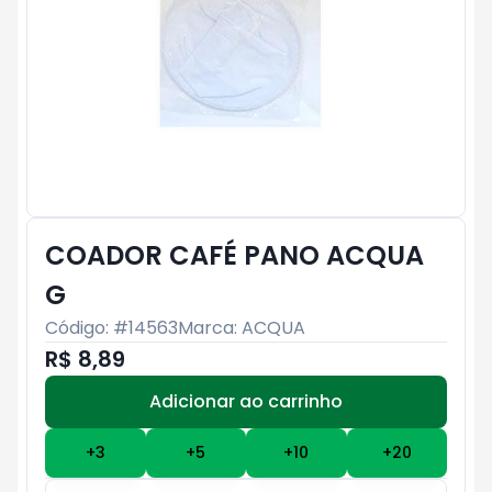
COADOR CAFÉ PANO ACQUA
G
Código: #
14563
Marca:
ACQUA
R$ 8,89
Adicionar ao carrinho
Subtotal:
R$ 0
+
3
+
5
+
10
+
20