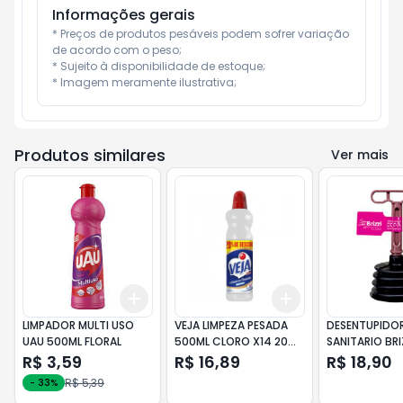
Informações gerais
* Preços de produtos pesáveis podem sofrer variação 
de acordo com o peso;

* Sujeito à disponibilidade de estoque;

* Imagem meramente ilustrativa;
Produtos similares
Ver mais
Add
Add
+
3
+
5
+
10
+
3
+
5
+
10
LIMPADOR MULTI USO
VEJA LIMPEZA PESADA
DESENTUPIDO
UAU 500ML FLORAL
500ML CLORO X14 20%
SANITARIO BRI
DES
2005
R$ 3,59
R$ 16,89
R$ 18,90
R$ 5,39
-
33
%