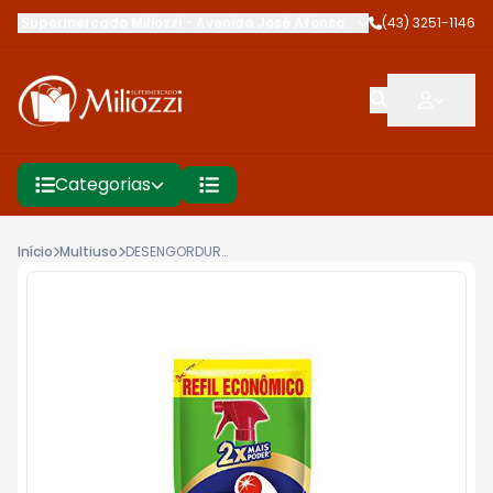
Supermercado Miliozzi
-
Avenida José Afonso dos Santos
(43) 3251-1146
,
Cambé
Categorias
Início
Multiuso
DESENGORDURANTE VEJA 400ML LIMAO GOLD SACHE