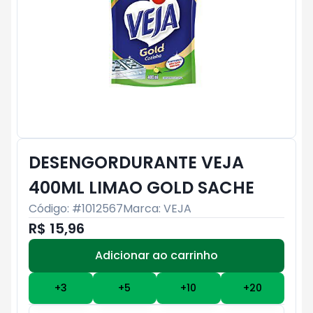
DESENGORDURANTE VEJA
400ML LIMAO GOLD SACHE
Código: #
1012567
Marca:
VEJA
R$ 15,96
Adicionar ao carrinho
Subtotal:
R$ 0
+
3
+
5
+
10
+
20