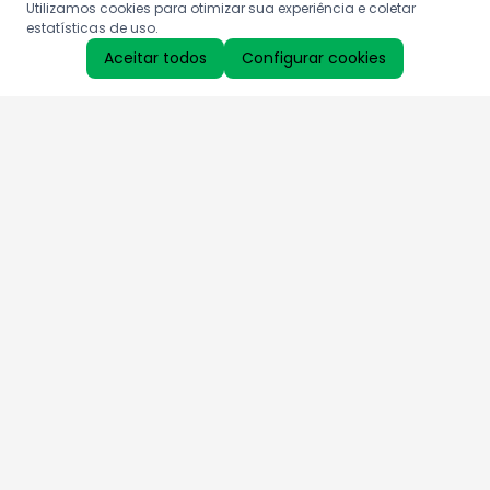
Utilizamos cookies para otimizar sua experiência e coletar
estatísticas de uso.
Aceitar todos
Configurar cookies
Aproveite as nossas promoções!
Cadastre seu e-mail e receba ofertas exclusivas.
QUERO RECEBER