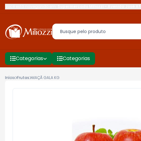
Você está navegando em:
Supermercado Miliozzi
-
Avenida José Af
Categorias
Categorias
Início
Frutas
MAÇÃ GALA KG