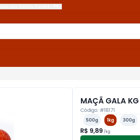
onso dos Santos
,
Cambé
-
PR
MAÇÃ GALA KG
Código: #
18171
500g
1kg
300g
R$ 9,89
/
kg