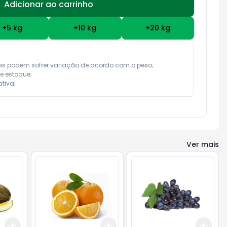
Adicionar ao carrinho
Subtotal:
R$ 0,00
+
5
kg
+
10
kg
+
20
kg
eis podem sofrer variação de acordo com o peso;

e estoque;

tiva;
Ver mais
Add
Add
Add
+
3
kg
+
5
kg
+
3
kg
+
5
kg
+
3