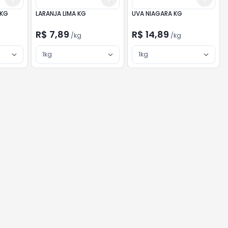
 KG
LARANJA LIMA KG
UVA NIAGARA KG
R$ 7,89
R$ 14,89
/
kg
/
kg
1kg
1kg