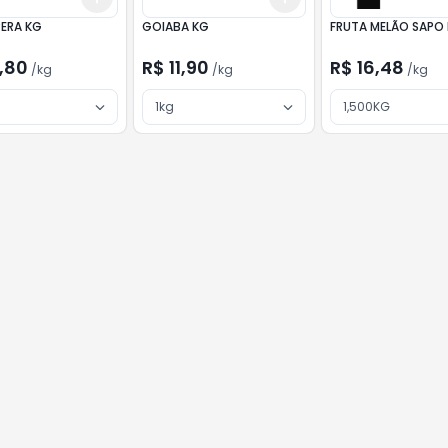
PERA KG
GOIABA KG
FRUTA MELÃO SAPO
,80
R$ 11,90
R$ 16,48
/
kg
/
kg
/
kg
1kg
1,500KG