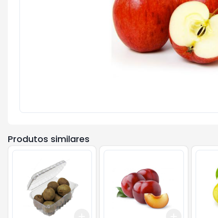
Produtos similares
Add
Add
+
3
+
5
+
10
+
3
kg
+
5