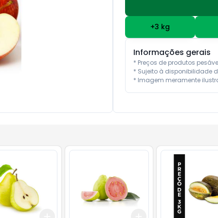
+
3
kg
Informações gerais
* Preços de produtos pesáv
* Sujeito à disponibilidade d
* Imagem meramente ilustra
Add
Add
kg
+
3
kg
+
5
kg
+
3
kg
+
5
kg