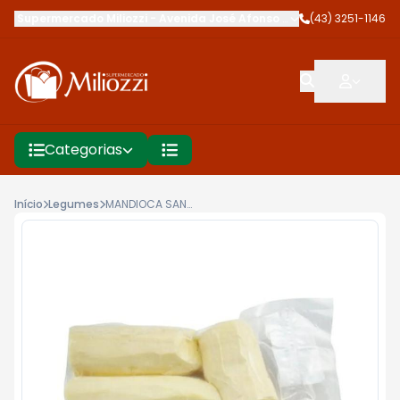
Supermercado Miliozzi
-
Avenida José Afonso dos Santos
(43) 3251-1146
,
Cambé
Categorias
Início
Legumes
MANDIOCA SANTANA S/CASCA KG