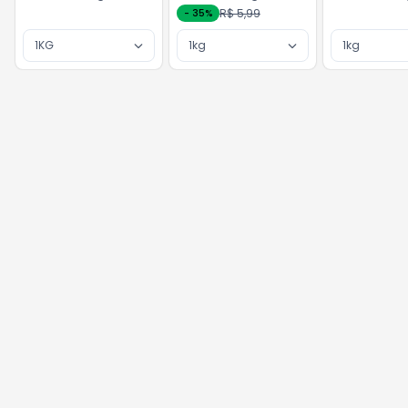
R$ 5,99
-
35
%
1KG
1kg
1kg