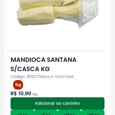
MANDIOCA SANTANA
S/CASCA KG
Código: #
18271
Marca:
SANTANA
1kg
R$ 10,90
/
kg
Adicionar ao carrinho
Subtotal:
R$ 0