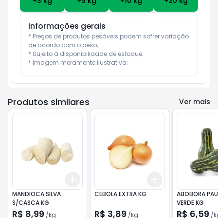
+
3
kg
+
5
kg
+
10
kg
+
20
kg
Informações gerais
* Preços de produtos pesáveis podem sofrer variação 
de acordo com o peso;

* Sujeito à disponibilidade de estoque;

* Imagem meramente ilustrativa;
Produtos similares
Ver mais
Add
Add
+
3
kg
+
5
kg
+
3
kg
+
5
kg
MANDIOCA SILVA
CEBOLA EXTRA KG
ABOBORA PAU
S/CASCA KG
VERDE KG
R$ 8,99
R$ 3,89
R$ 6,59
/
kg
/
kg
/
k