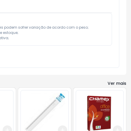
eis podem sofrer variação de acordo com o peso;

e estoque;

tiva;
Ver mais
Add
Add
Add
+
3
+
5
+
10
+
3
+
5
+
10
+
3