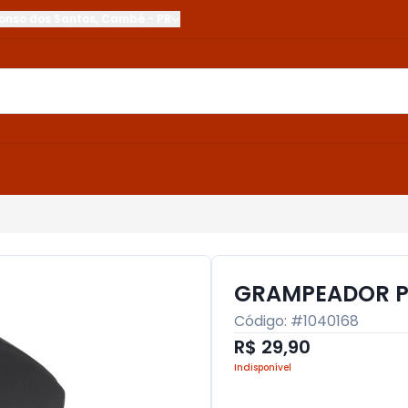
onso dos Santos
,
Cambé
-
PR
GRAMPEADOR PL
Código: #
1040168
R$ 29,90
Indisponível