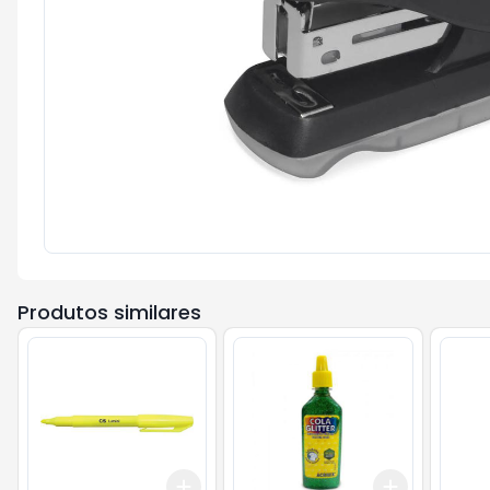
Produtos similares
Add
Add
+
3
+
5
+
10
+
3
+
5
+