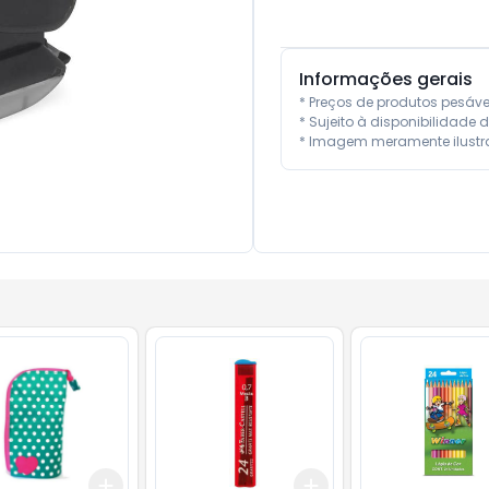
Informações gerais
* Preços de produtos pesáv
* Sujeito à disponibilidade d
* Imagem meramente ilustra
Add
Add
10
+
3
+
5
+
10
+
3
+
5
+
10