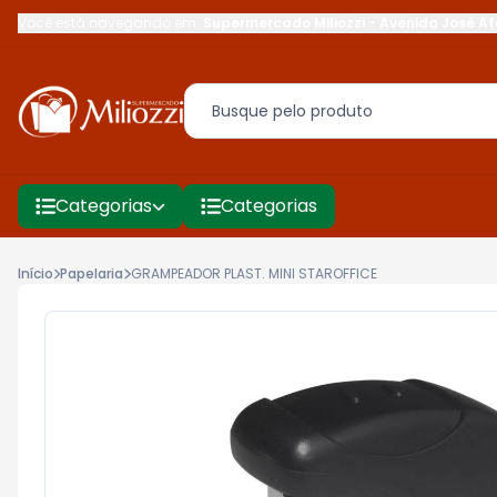
Você está navegando em:
Supermercado Miliozzi
-
Avenida José Af
Categorias
Categorias
Início
Papelaria
GRAMPEADOR PLAST. MINI STAROFFICE