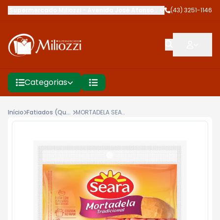
Supermercado Miliozzi
-
Avenida José Afonso dos Santos
(43) 3251-1146
,
Cambé
Categorias
Início
Fatiados (Queijos - Presuntos)
MORTADELA SEARA 180G FATIADO