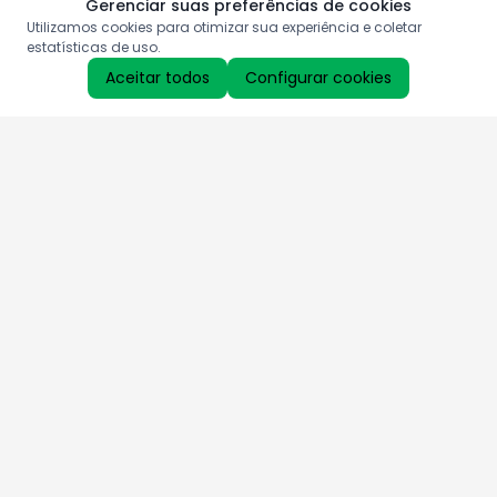
Gerenciar suas preferências de cookies
Utilizamos cookies para otimizar sua experiência e coletar
estatísticas de uso.
Aceitar todos
Configurar cookies
Aproveite as nossas promoções!
Cadastre seu e-mail e receba ofertas exclusivas.
QUERO RECEBER