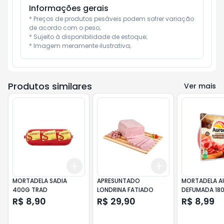
Informações gerais
* Preços de produtos pesáveis podem sofrer variação 
de acordo com o peso;

* Sujeito à disponibilidade de estoque;

* Imagem meramente ilustrativa;
Produtos similares
Ver mais
Add
Add
+
3
+
5
+
10
+
3
+
5
+
10
MORTADELA SADIA
APRESUNTADO
MORTADELA A
400G TRAD
LONDRINA FATIADO
DEFUMADA 18
FATIADO
R$ 8,90
R$ 29,90
R$ 8,99