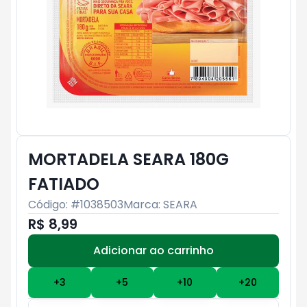
MORTADELA SEARA 180G
FATIADO
Código: #
1038503
Marca:
SEARA
R$ 8,99
Adicionar ao carrinho
Subtotal:
R$ 0
+
3
+
5
+
10
+
20