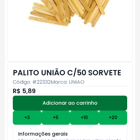
PALITO UNIÃO C/50 SORVETE
Código: #
22332
Marca:
UNIAO
R$ 5,89
Adicionar ao carrinho
Subtotal:
R$ 0
+
3
+
5
+
10
+
20
Informações gerais