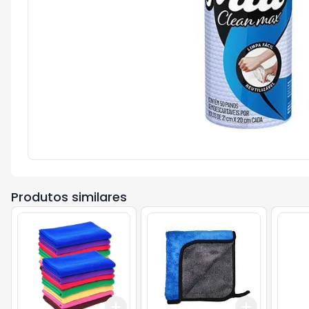
Produtos similares
Add
Add
+
3
+
5
+
10
+
3
+
5
+