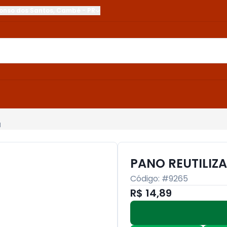
onso dos Santos
,
Cambé
-
PR
M
PANO REUTILIZ
Código: #
9265
R$ 14,89