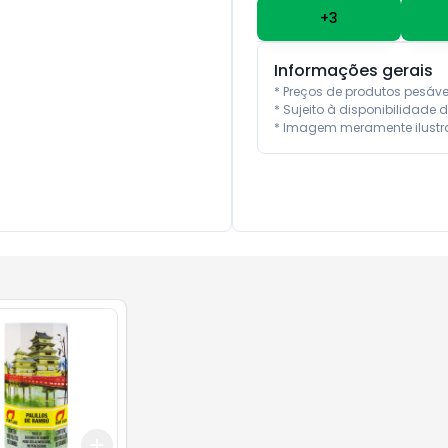
+
3
Informações gerais
* Preços de produtos pesáv
* Sujeito à disponibilidade d
* Imagem meramente ilustra
Add
10
+
3
+
5
+
10