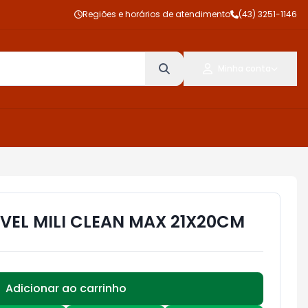
Regiões e horários de atendimento
(43) 3251-1146
Minha conta
AVEL MILI CLEAN MAX 21X20CM
Adicionar ao carrinho
Subtotal:
R$ 0,00