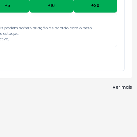
+
5
+
10
+
20
eis podem sofrer variação de acordo com o peso;

e estoque;

tiva;
Ver mais