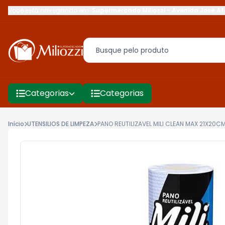
Você está navegando em:
Supermercado Miliozzi
-
Avenida José Af
Categorias
Categorias
Início
UTENSILIOS DE LIMPEZA
PANO REUTILIZAVEL MILI CLEAN MAX 21X20C