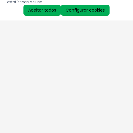
estatísticas de uso.
Aceitar todos
Configurar cookies
Aproveite as nossas promoções!
Cadastre seu e-mail e receba ofertas exclusivas.
QUERO RECEBER