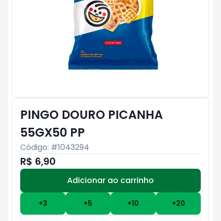
PINGO DOURO PICANHA
55GX50 PP
Código: #
1043294
R$ 6,90
Adicionar ao carrinho
Subtotal:
R$ 0
+
3
+
5
+
10
+
20