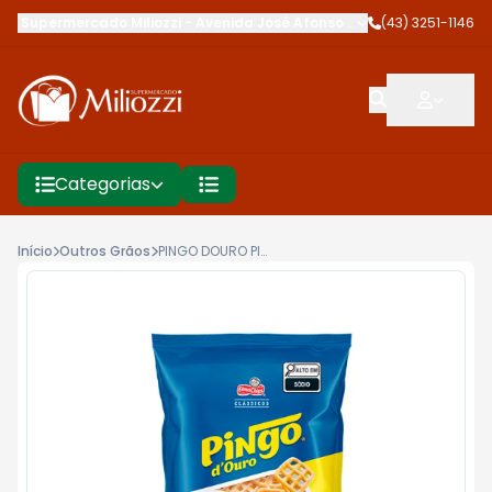
Supermercado Miliozzi
-
Avenida José Afonso dos Santos
(43) 3251-1146
,
Cambé
Categorias
Início
Outros Grãos
PINGO DOURO PICANHA 55GX50 PP