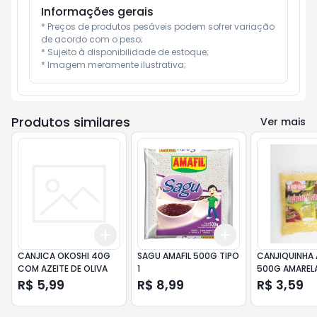
Informações gerais
* Preços de produtos pesáveis podem sofrer variação 
de acordo com o peso;

* Sujeito à disponibilidade de estoque;

* Imagem meramente ilustrativa;
Produtos similares
Ver mais
Add
Add
+
3
+
5
+
10
+
3
+
5
+
10
CANJICA OKOSHI 40G
SAGU AMAFIL 500G TIPO
CANJIQUINHA 
COM AZEITE DE OLIVA
1
500G AMAREL
R$ 5,99
R$ 8,99
R$ 3,59