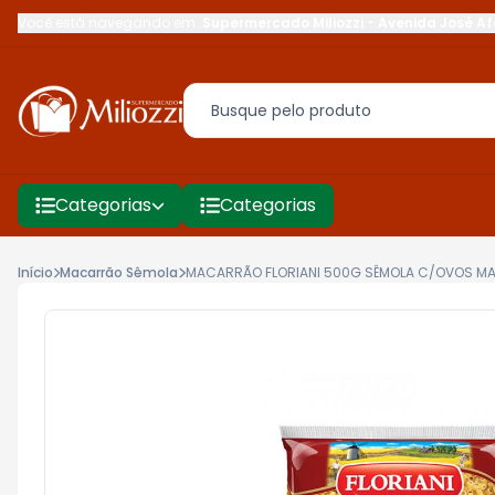
Você está navegando em:
Supermercado Miliozzi
-
Avenida José Af
Categorias
Categorias
Início
Macarrão Sêmola
MACARRÃO FLORIANI 500G SÊMOLA C/OVOS M