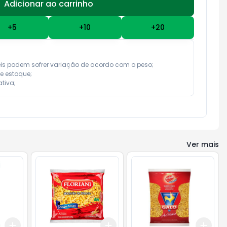
Adicionar ao carrinho
Subtotal:
R$ 0,00
+
5
+
10
+
20
eis podem sofrer variação de acordo com o peso;

e estoque;

tiva;
Ver mais
Add
Add
Add
+
3
+
5
+
10
+
3
+
5
+
10
+
3