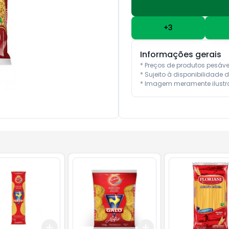
+
3
Informações gerais
* Preços de produtos pesáv
* Sujeito à disponibilidade d
* Imagem meramente ilustra
Add
Add
10
+
3
+
5
+
10
+
3
+
5
+
10