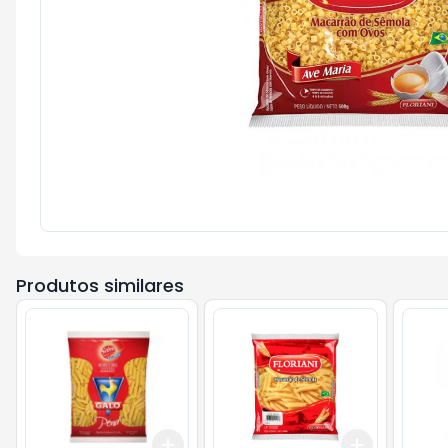
Produtos similares
Add
Add
+
3
+
5
+
10
+
3
+
5
+