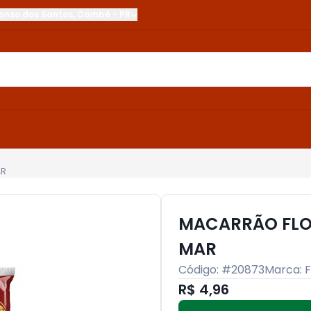
onso dos Santos
,
Cambé
-
PR
AR
MACARRÃO FLO
MAR
Código: #
20873
Marca:
F
R$ 4,96