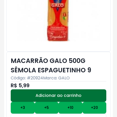
MACARRÃO GALO 500G
SÊMOLA ESPAGUETINHO 9
Código: #
20924
Marca:
GALO
R$ 5,99
Adicionar ao carrinho
Subtotal:
R$ 0
+
3
+
5
+
10
+
20