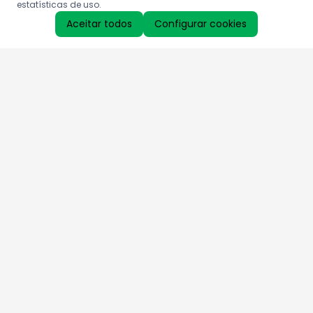
estatísticas de uso.
Aceitar todos
Configurar cookies
Aproveite as nossas promoções!
Cadastre seu e-mail e receba ofertas exclusivas.
QUERO RECEBER