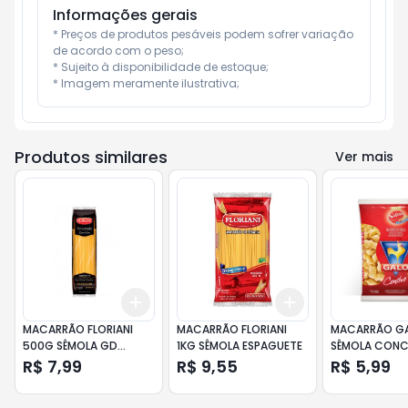
Informações gerais
* Preços de produtos pesáveis podem sofrer variação 
de acordo com o peso;

* Sujeito à disponibilidade de estoque;

* Imagem meramente ilustrativa;
Produtos similares
Ver mais
Add
Add
+
3
+
5
+
10
+
3
+
5
+
10
MACARRÃO FLORIANI
MACARRÃO FLORIANI
MACARRÃO G
500G SÊMOLA GD
1KG SÊMOLA ESPAGUETE
SÊMOLA CON
PERSONALE
R$ 7,99
R$ 9,55
R$ 5,99