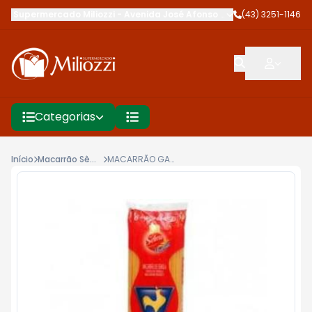
Supermercado Miliozzi
-
Avenida José Afonso dos Santos
(43) 3251-1146
,
Cambé
Categorias
Início
Macarrão Sêmola
MACARRÃO GALO 500G SÊMOLA ESPAGUETINHO 9