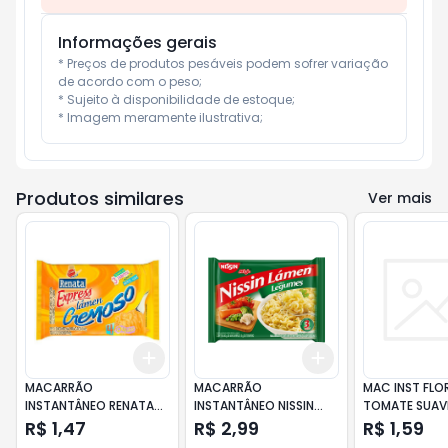
Informações gerais
* Preços de produtos pesáveis podem sofrer variação 
de acordo com o peso;

* Sujeito à disponibilidade de estoque;

* Imagem meramente ilustrativa;
Produtos similares
Ver mais
Add
Add
+
3
+
5
+
10
+
3
+
5
+
10
MACARRÃO
MACARRÃO
MAC INST FLO
INSTANTÂNEO RENATA
INSTANTÂNEO NISSIN
TOMATE SUAV
88G EXPRESS 4 QUEIJO
90G SABOR LEGUMES
R$ 1,47
R$ 2,99
R$ 1,59