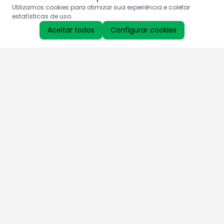
Utilizamos cookies para otimizar sua experiência e coletar
estatísticas de uso.
Aceitar todos
Configurar cookies
Aproveite as nossas promoções!
Cadastre seu e-mail e receba ofertas exclusivas.
QUERO RECEBER