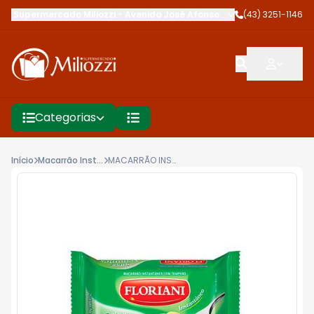
Supermercado Miliozzi
-
Avenida José Afonso dos Santos
(43) 3251-1146
,
Cambé
Categorias
Início
Macarrão Instantâneo
MACARRÃO INSTANTÂNEO FLORIANI 85G SABOR LEGUMES