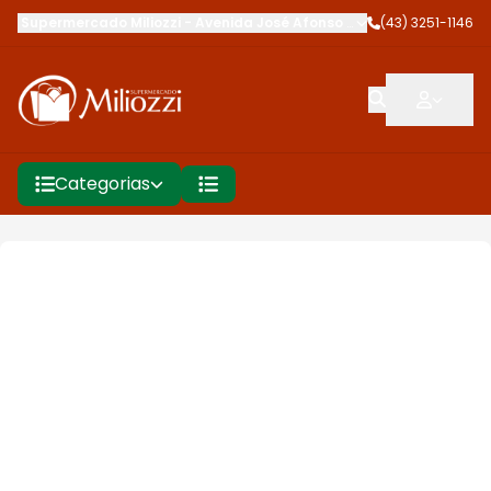
Supermercado Miliozzi
-
Avenida José Afonso dos Santos
(43) 3251-1146
,
Cambé
Categorias