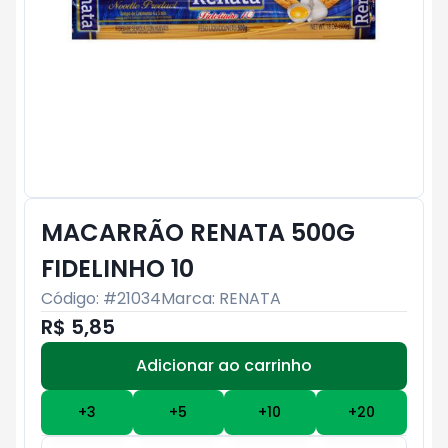
MACARRÃO RENATA 500G
FIDELINHO 10
Código: #
21034
Marca:
RENATA
R$ 5,85
Adicionar ao carrinho
Subtotal:
R$ 0
+
3
+
5
+
10
+
20