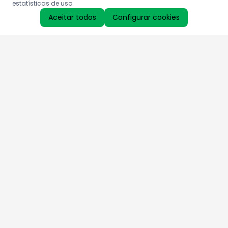
estatísticas de uso.
Aceitar todos
Configurar cookies
Aproveite as nossas promoções!
Cadastre seu e-mail e receba ofertas exclusivas.
QUERO RECEBER