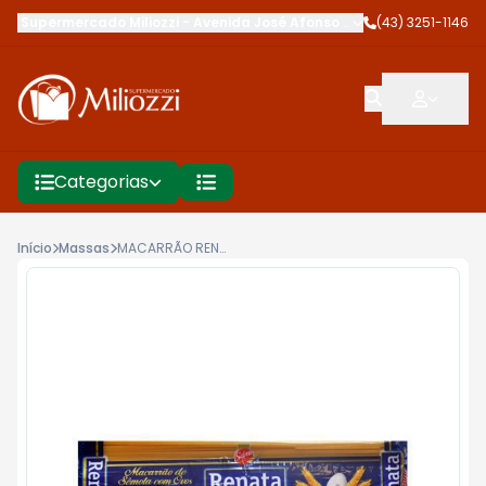
Supermercado Miliozzi
-
Avenida José Afonso dos Santos
(43) 3251-1146
,
Cambé
Categorias
Início
Massas
MACARRÃO RENATA 500G FIDELINHO 10