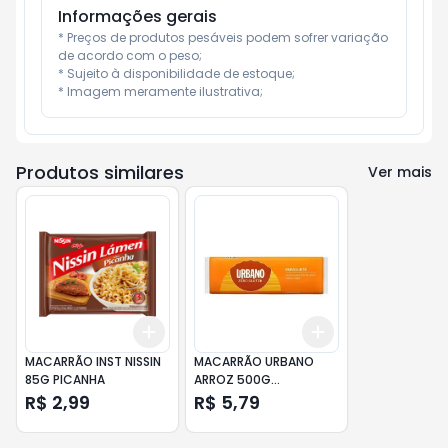
Informações gerais
* Preços de produtos pesáveis podem sofrer variação 
de acordo com o peso;

* Sujeito à disponibilidade de estoque;

* Imagem meramente ilustrativa;
Produtos similares
Ver mais
Add
Add
+
3
+
5
+
10
+
3
+
5
+
10
MACARRÃO INST NISSIN
MACARRÃO URBANO
85G PICANHA
ARROZ 500G
ESPAGUETE
R$ 2,99
R$ 5,79