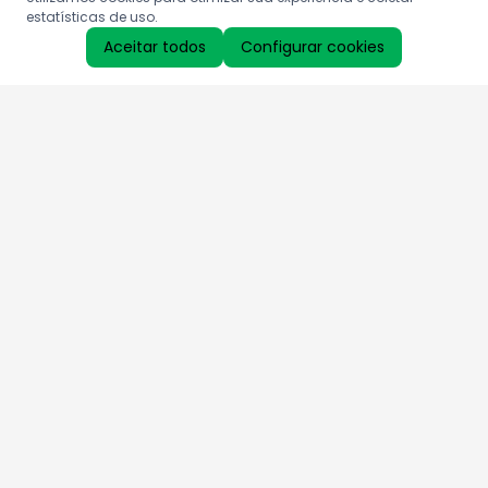
estatísticas de uso.
Aceitar todos
Configurar cookies
Aproveite as nossas promoções!
Cadastre seu e-mail e receba ofertas exclusivas.
QUERO RECEBER