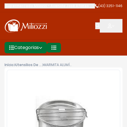
Supermercado Miliozzi
-
Avenida José Afonso dos Santos
(43) 3251-1146
,
Cambé
Categorias
Início
Utensílios De Cozinha
MARMITA ALUMÍNIO CAMBE OPERARIO N14