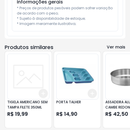
Informações gerais
* Preços de produtos pesáveis podem sofrer variação 
de acordo com o peso;

* Sujeito à disponibilidade de estoque;

* Imagem meramente ilustrativa;
Produtos similares
Ver mais
Add
Add
+
3
+
5
+
10
+
3
+
5
+
10
TIGELA AMERICANO SEM
PORTA TALHER
ASSADEIRA AL
TAMPA FILETE 350ML
CAMBE REDON
N22
R$ 19,99
R$ 14,90
R$ 42,50