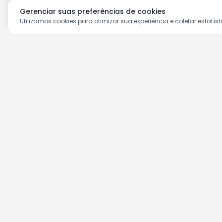
Gerenciar suas preferências de cookies
Utilizamos cookies para otimizar sua experiência e coletar estatíst
Aproveite as nossas prom
Cadastre seu e-mail e receba ofertas ex