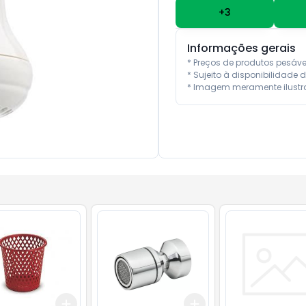
+
3
Informações gerais
* Preços de produtos pesáv
* Sujeito à disponibilidade d
* Imagem meramente ilustra
Add
Add
10
+
3
+
5
+
10
+
3
+
5
+
10