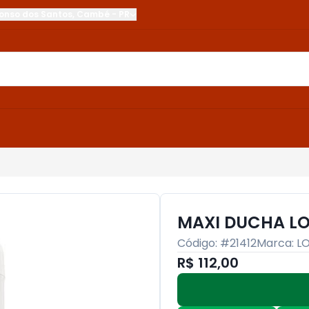
onso dos Santos
,
Cambé
-
PR
MAXI DUCHA LO
Código: #
21412
Marca:
L
R$ 112,00