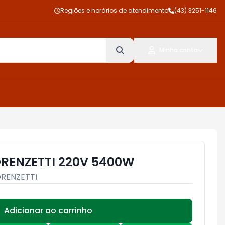
Regiões e horários de atendimento
(43) 3251-1146
Minha conta
RENZETTI 220V 5400W
ORENZETTI
Adicionar ao carrinho
Subtotal:
R$ 0,00