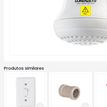
Produtos similares
Add
Add
+
3
+
5
+
10
+
3
+
5
+