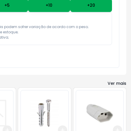
+
5
+
10
+
20
eis podem sofrer variação de acordo com o peso;

e estoque;

tiva;
Ver mais
Add
Add
Add
+
3
+
5
+
10
+
3
+
5
+
10
+
3