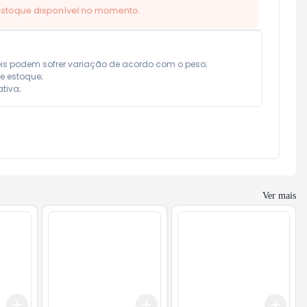
eis podem sofrer variação de acordo com o peso;

e estoque;

tiva;
Ver mais
Add
Add
Add
+
3
+
5
+
10
+
3
+
5
+
10
+
3