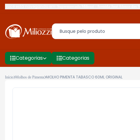
Você está navegando em:
Supermercado Miliozzi
-
Avenida José Af
Categorias
Categorias
Início
Molhos de Pimenta
MOLHO PIMENTA TABASCO 60ML ORIGINAL