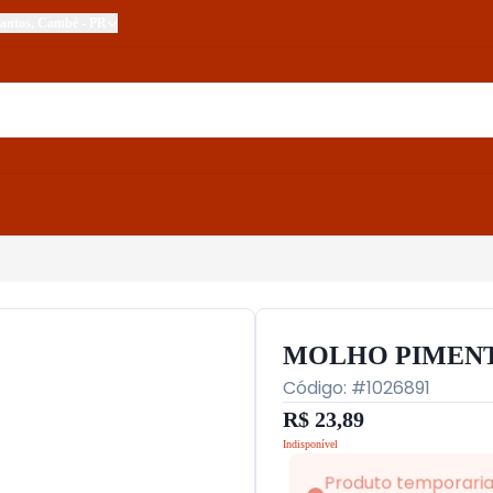
onso dos Santos
,
Cambé
-
PR
MOLHO PIMENT
Código: #
1026891
R$ 23,89
Indisponível