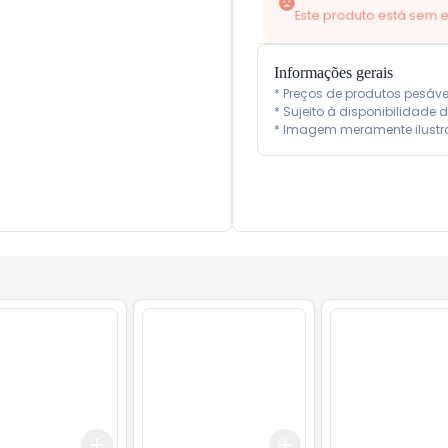
Informações gerais
* Preços de produtos pesáv
* Sujeito à disponibilidade d
* Imagem meramente ilustra
Add
Add
10
+
3
+
5
+
10
+
3
+
5
+
10