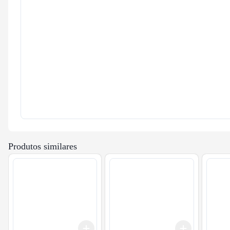
Produtos similares
Add
Add
+
3
+
5
+
10
+
3
+
5
+