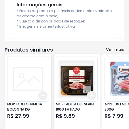
Informações gerais
* Preços de produtos pesáveis podem sofrer variação 
de acordo com o peso;

* Sujeito à disponibilidade de estoque;

* Imagem meramente ilustrativa;
Produtos similares
Ver mais
Add
Add
+
3
+
5
+
10
+
3
+
5
+
10
MORTADELA FRIMESA
MORTADELA DEF SEARA
APRESUNTADO
BOLOGNA KG
180G FATIADO
200G
R$ 27,99
R$ 9,89
R$ 7,99