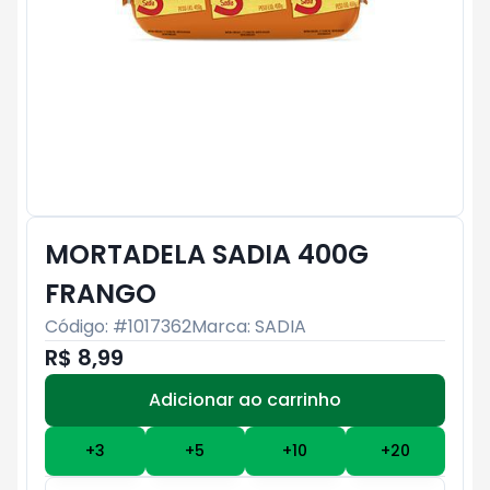
MORTADELA SADIA 400G
FRANGO
Código: #
1017362
Marca:
SADIA
R$ 8,99
Adicionar ao carrinho
Subtotal:
R$ 0
+
3
+
5
+
10
+
20