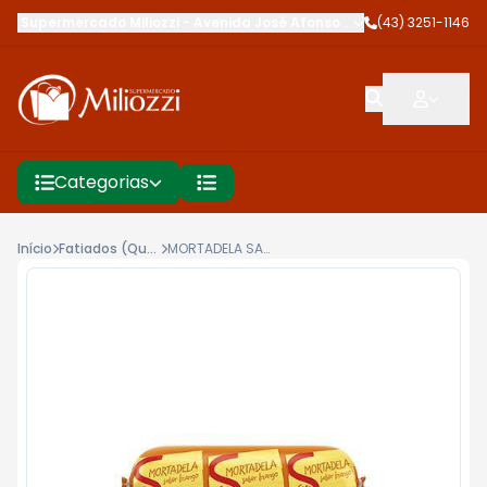
Supermercado Miliozzi
-
Avenida José Afonso dos Santos
(43) 3251-1146
,
Cambé
Categorias
Início
Fatiados (Queijos - Presuntos)
MORTADELA SADIA 400G FRANGO