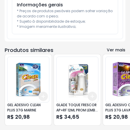
Informações gerais
* Preços de produtos pesáveis podem sofrer variação 
de acordo com o peso;

* Sujeito à disponibilidade de estoque;

* Imagem meramente ilustrativa;
Produtos similares
Ver mais
Add
Add
+
3
+
5
+
10
+
3
+
5
+
10
GEL ADESIVO CLEAN
GLADE TOQUE FRESCOR
GEL ADESIVO 
PLUS 37G MARINE
AP+RF 12ML PROM LEMB
PLUS 37G LAV
INF
SUAVE
R$ 20,98
R$ 34,65
R$ 20,98