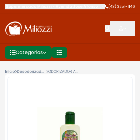
Supermercado Miliozzi
-
Avenida José Afonso dos Santos
(43) 3251-1146
,
Cambé
Categorias
Início
Desodorizador E Aromatizantes
ODORIZADOR AROMATEC 140ML EUCALIPTO