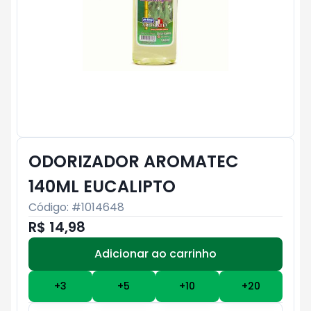
ODORIZADOR AROMATEC
140ML EUCALIPTO
Código: #
1014648
R$ 14,98
Adicionar ao carrinho
Subtotal:
R$ 0
+
3
+
5
+
10
+
20