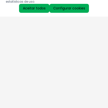
estatísticas de uso.
Aceitar todos
Configurar cookies
Aproveite as nossas promoções!
Cadastre seu e-mail e receba ofertas exclusivas.
QUERO RECEBER