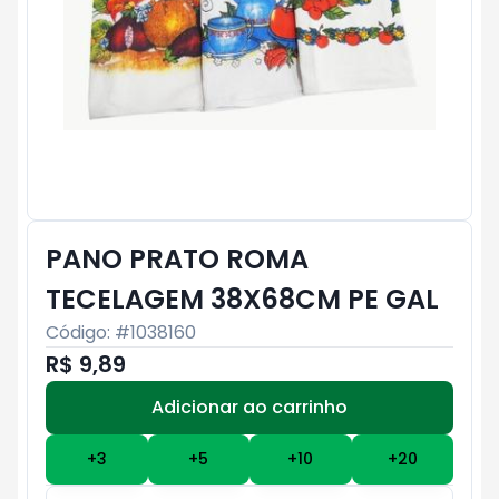
PANO PRATO ROMA
TECELAGEM 38X68CM PE GAL
Código: #
1038160
R$ 9,89
Adicionar ao carrinho
Subtotal:
R$ 0
+
3
+
5
+
10
+
20