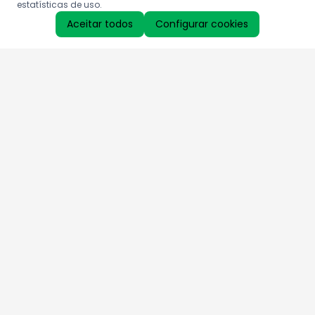
estatísticas de uso.
Aceitar todos
Configurar cookies
Aproveite as nossas promoções!
Cadastre seu e-mail e receba ofertas exclusivas.
QUERO RECEBER