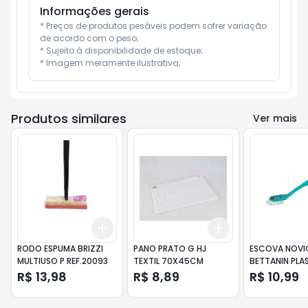
Informações gerais
* Preços de produtos pesáveis podem sofrer variação 
de acordo com o peso;

* Sujeito à disponibilidade de estoque;

* Imagem meramente ilustrativa;
Produtos similares
Ver mais
Add
Add
+
3
+
5
+
10
+
3
+
5
+
10
RODO ESPUMA BRIZZI
PANO PRATO G HJ
ESCOVA NOVI
MULTIUSO P REF.20093
TEXTIL 70X45CM
BETTANIN PLA
REF112
R$ 13,98
R$ 8,89
R$ 10,99