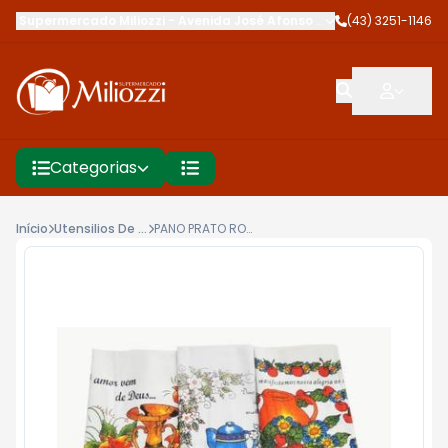
Supermercado Miliozzi
-
Avenida José Afonso dos Santos
(43) 3251-1146
,
Cambé
Categorias
Início
Utensilios De Limpeza
PANO PRATO ROMA TECELAGEM 38X68CM PE GAL