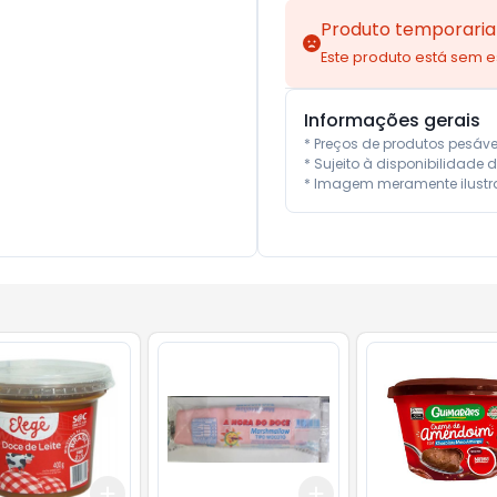
Produto temporaria
Este produto está sem 
Informações gerais
* Preços de produtos pesáv
* Sujeito à disponibilidade d
* Imagem meramente ilustra
Add
Add
10
+
3
+
5
+
10
+
3
+
5
+
10