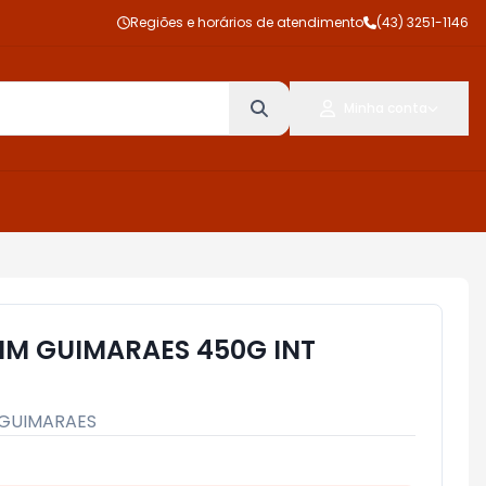
Regiões e horários de atendimento
(43) 3251-1146
Minha conta
M GUIMARAES 450G INT
GUIMARAES