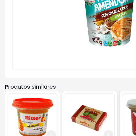
Produtos similares
Add
Add
+
3
+
5
+
10
+
3
+
5
+