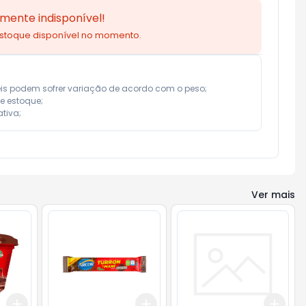
mente indisponível!
estoque disponível no momento.
eis podem sofrer variação de acordo com o peso;

e estoque;

tiva;
Ver mais
Add
Add
Add
+
3
+
5
+
10
+
3
+
5
+
10
+
3