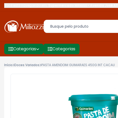
Você está navegando em:
Supermercado Miliozzi
-
Avenida José Af
Categorias
Categorias
Início
Doces Variados
PASTA AMENDOIM GUIMARAES 450G INT CACAU