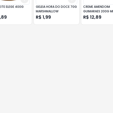
EITE ELEGE 400G
GELEIA HORA DO DOCE 70G
CREME AMENDOIM
MARSHMALLOW
GUIMARAES 200G M
AMARG
,89
R$ 1,99
R$ 12,89