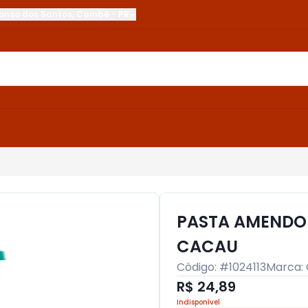
onso dos Santos
,
Cambé
-
PR
PASTA AMENDOI
CACAU
Código: #
1024113
Marca:
R$ 24,89
Indisponível