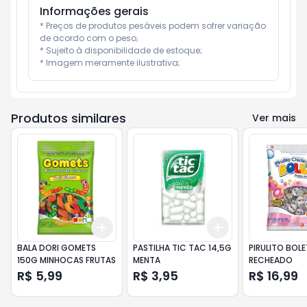
Informações gerais
* Preços de produtos pesáveis podem sofrer variação 
de acordo com o peso;

* Sujeito à disponibilidade de estoque;

* Imagem meramente ilustrativa;
Produtos similares
Ver mais
Add
Add
+
3
+
5
+
10
+
3
+
5
+
10
BALA DORI GOMETS
PASTILHA TIC TAC 14,5G
PIRULITO BOL
150G MINHOCAS FRUTAS
MENTA
RECHEADO
R$ 5,99
R$ 3,95
R$ 16,99