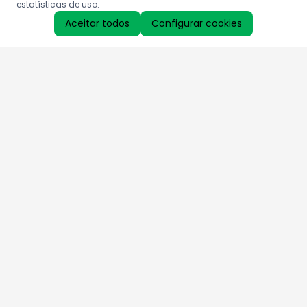
estatísticas de uso.
Aceitar todos
Configurar cookies
Aproveite as nossas promoções!
Cadastre seu e-mail e receba ofertas exclusivas.
QUERO RECEBER