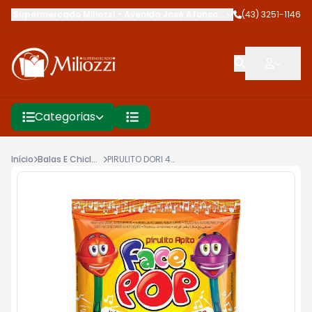
Supermercado Miliozzi
-
Avenida José Afonso dos Santos
(43) 3251-1146
,
Cambé
Categorias
Início
Balas E Chicletes
PIRULITO DORI 450G FACEPOP APITO