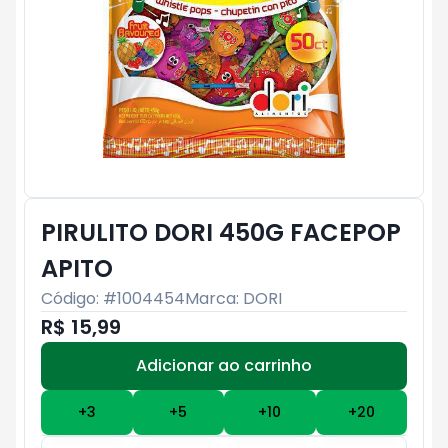
PIRULITO DORI 450G FACEPOP
APITO
Código: #
1004454
Marca:
DORI
R$ 15,99
Adicionar ao carrinho
Subtotal:
R$ 0
+
3
+
5
+
10
+
20