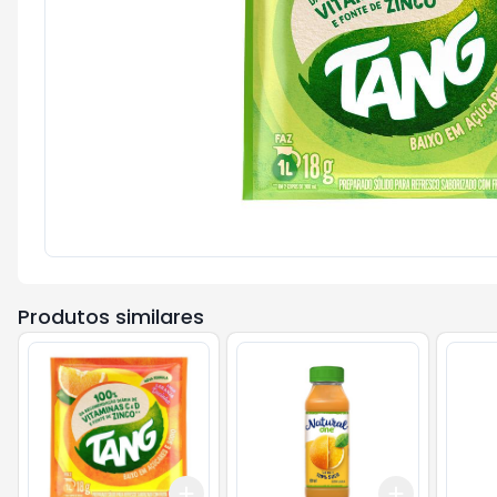
Produtos similares
Add
Add
+
3
+
5
+
10
+
3
+
5
+