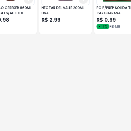
CO CERESER 660ML
NECTAR DEL VALLE 200ML
PO P/PREP SOLIDA T
GO S/ALCOOL
UVA
15G GUARANA
0,98
R$ 2,99
R$ 0,99
R$ 1,19
-
17
%