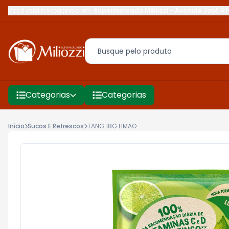
Você está navegando em:
Supermercado Miliozzi
-
Avenida José Af
Categorias
Categorias
Início
Sucos E Refrescos
TANG 18G LIMAO