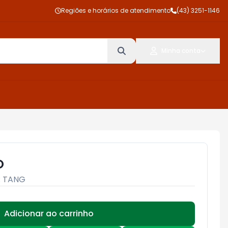
Regiões e horários de atendimento
(43) 3251-1146
Minha conta
O
:
TANG
Adicionar ao carrinho
Subtotal:
R$ 0,00