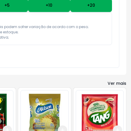
+
5
+
10
+
20
eis podem sofrer variação de acordo com o peso;

e estoque;

tiva;
Ver mais
Add
Add
Add
+
3
+
5
+
10
+
3
+
5
+
10
+
3