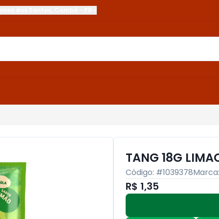
onso dos Santos
,
Cambé
-
PR
TANG 18G LIMA
Código: #
1039378
Marca
R$ 1,35