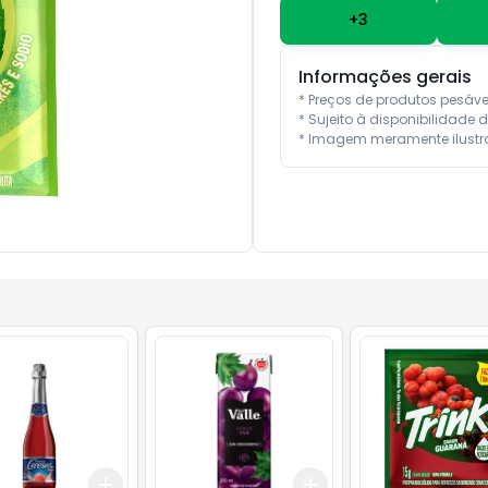
+
3
Informações gerais
* Preços de produtos pesáv
* Sujeito à disponibilidade d
* Imagem meramente ilustra
Add
Add
10
+
3
+
5
+
10
+
3
+
5
+
10