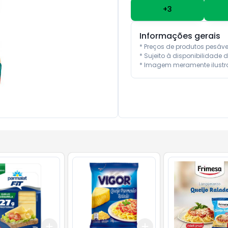
+
3
Informações gerais
* Preços de produtos pesáv
* Sujeito à disponibilidade d
* Imagem meramente ilustra
Add
Add
10
+
3
+
5
+
10
+
3
+
5
+
10