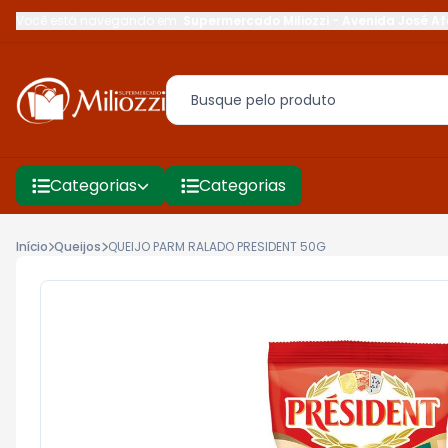
Você está navegando em:
Supermercado Miliozzi
-
Avenida José Af
Categorias
Categorias
Início
Queijos
QUEIJO PARM RALADO PRESIDENT 50G