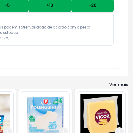
+
5
+
10
+
20
eis podem sofrer variação de acordo com o peso;

e estoque;

tiva;
Ver mais
Add
Add
Add
+
3
+
5
+
10
+
3
+
5
+
10
+
3