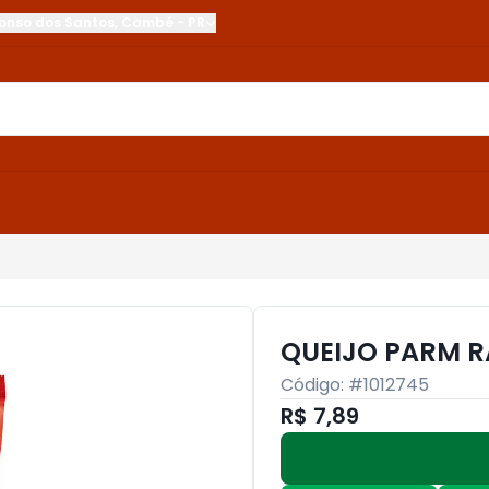
onso dos Santos
,
Cambé
-
PR
QUEIJO PARM R
Código: #
1012745
R$ 7,89