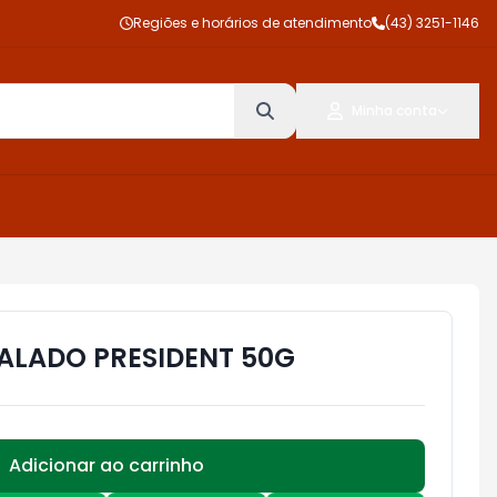
Regiões e horários de atendimento
(43) 3251-1146
Minha conta
ALADO PRESIDENT 50G
Adicionar ao carrinho
Subtotal:
R$ 0,00