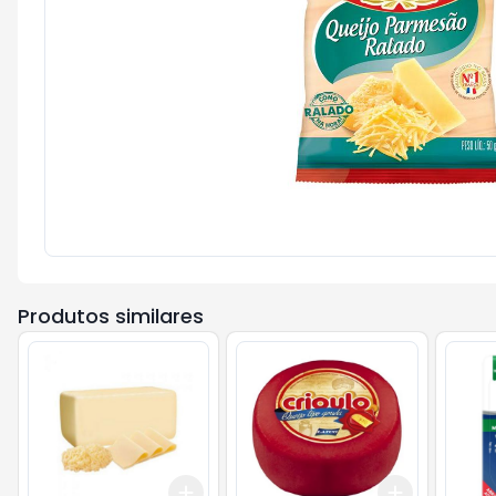
Produtos similares
Add
Add
+
3
+
5
+
10
+
3
+
5
+