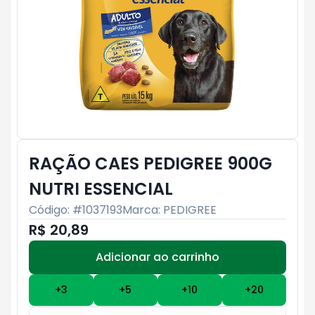
RAÇÃO CAES PEDIGREE 900G
NUTRI ESSENCIAL
Código: #
1037193
Marca:
PEDIGREE
R$ 20,89
Adicionar ao carrinho
Subtotal:
R$ 0
+
3
+
5
+
10
+
20