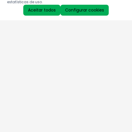
estatísticas de uso.
Aceitar todos
Configurar cookies
Aproveite as nossas promoções!
Cadastre seu e-mail e receba ofertas exclusivas.
QUERO RECEBER