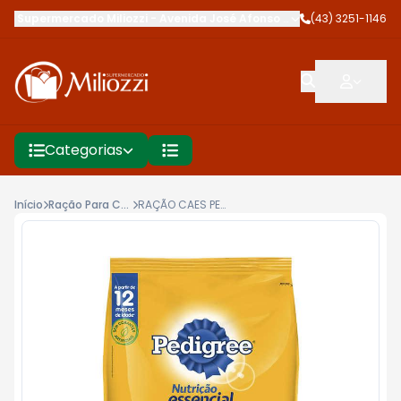
Supermercado Miliozzi
-
Avenida José Afonso dos Santos
(43) 3251-1146
,
Cambé
Categorias
Início
Ração Para Cães
RAÇÃO CAES PEDIGREE 900G NUTRI ESSENCIAL