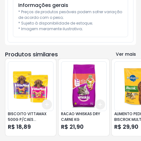
Informações gerais
* Preços de produtos pesáveis podem sofrer variação 
de acordo com o peso;

* Sujeito à disponibilidade de estoque;

* Imagem meramente ilustrativa;
Produtos similares
Ver mais
Add
Add
+
3
+
5
+
10
+
3
+
5
+
10
BISCOITO VITTAMAX
RACAO WHISKAS DRY
ALIMENTO PED
500G P/CAES
CARNE KG
BISCROK MULT
BAN/AV/MEL
ADULTO
R$ 18,89
R$ 21,90
R$ 29,90