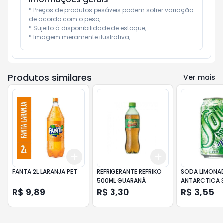
* Preços de produtos pesáveis podem sofrer variação 
de acordo com o peso;

* Sujeito à disponibilidade de estoque;

* Imagem meramente ilustrativa;
Produtos similares
Ver mais
Add
Add
+
3
+
5
+
10
+
3
+
5
+
10
FANTA 2L LARANJA PET
REFRIGERANTE REFRIKO
SODA LIMONA
500ML GUARANÁ
ANTARCTICA 
ZERO
R$ 9,89
R$ 3,30
R$ 3,55