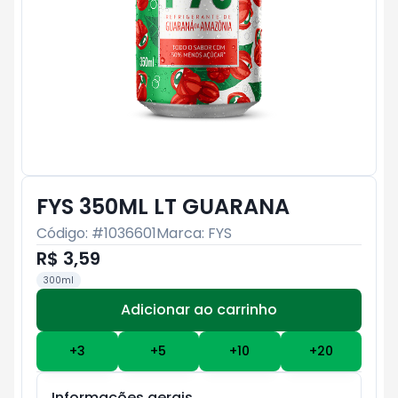
FYS 350ML LT GUARANA
Código: #
1036601
Marca:
FYS
R$ 3,59
300ml
Adicionar ao carrinho
Subtotal:
R$ 0
+
3
+
5
+
10
+
20
Informações gerais