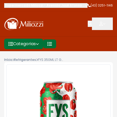
Supermercado Miliozzi
-
Avenida José Afonso dos Santos
(43) 3251-1146
,
Cambé
Categorias
Início
Refrigerantes
FYS 350ML LT GUARANA