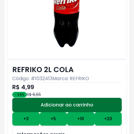
REFRIKO 2L COLA
Código: #
1032413
Marca:
REFRIKO
R$ 4,99
R$ 6,55
-
24
%
Adicionar ao carrinho
Subtotal:
R$ 0
+
3
+
5
+
10
+
20