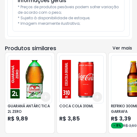
Informações gerais
* Preços de produtos pesáveis podem sofrer variação 
de acordo com o peso;

* Sujeito à disponibilidade de estoque;

* Imagem meramente ilustrativa;
Produtos similares
Ver mais
Add
Add
+
3
+
5
+
10
+
3
+
5
+
10
GUARANÁ ANTÁRCTICA
COCA COLA 310ML
REFRIKO 300M
2L ZERO
GARRAFA
R$ 9,89
R$ 3,85
R$ 3,39
R$ 3,69
-
8
%