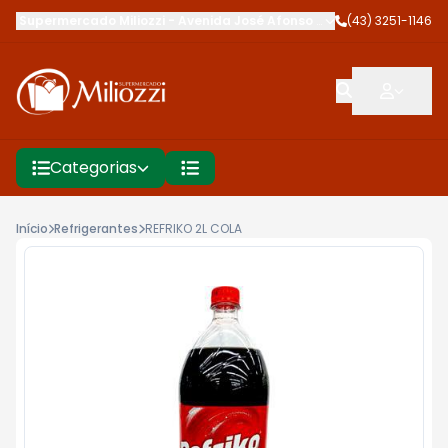
Supermercado Miliozzi
-
Avenida José Afonso dos Santos
(43) 3251-1146
,
Cambé
Categorias
Início
Refrigerantes
REFRIKO 2L COLA