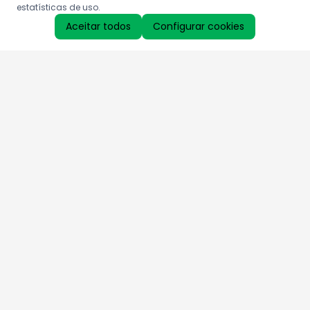
estatísticas de uso.
Aceitar todos
Configurar cookies
Aproveite as nossas promoções!
Cadastre seu e-mail e receba ofertas exclusivas.
QUERO RECEBER