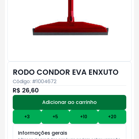
RODO CONDOR EVA ENXUTO
Código: #
1004672
R$ 26,60
Adicionar ao carrinho
Subtotal:
R$ 0
+
3
+
5
+
10
+
20
Informações gerais