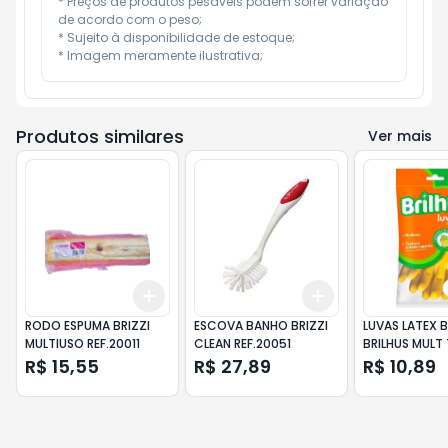
* Preços de produtos pesáveis podem sofrer variação 
de acordo com o peso;

* Sujeito à disponibilidade de estoque;

* Imagem meramente ilustrativa;
Produtos similares
Ver mais
Add
Add
+
3
+
5
+
10
+
3
+
5
+
10
RODO ESPUMA BRIZZI
ESCOVA BANHO BRIZZI
LUVAS LATEX 
MULTIUSO REF.20011
CLEAN REF.20051
BRILHUS MULT
R$ 15,55
R$ 27,89
R$ 10,89