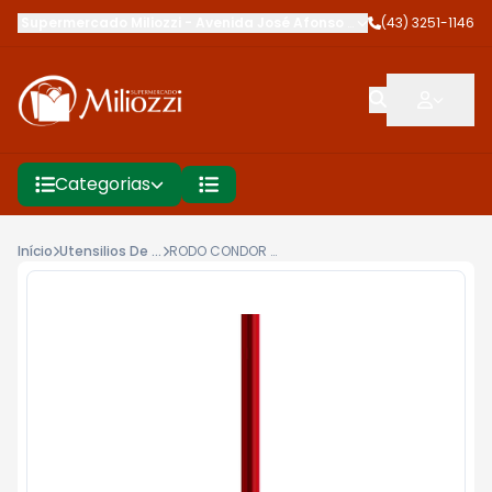
Supermercado Miliozzi
-
Avenida José Afonso dos Santos
(43) 3251-1146
,
Cambé
Categorias
Início
Utensilios De Limpeza
RODO CONDOR EVA ENXUTO