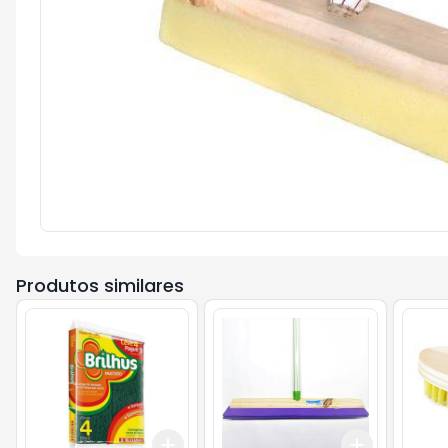
Produtos similares
Add
Add
+
3
+
5
+
10
+
3
+
5
+