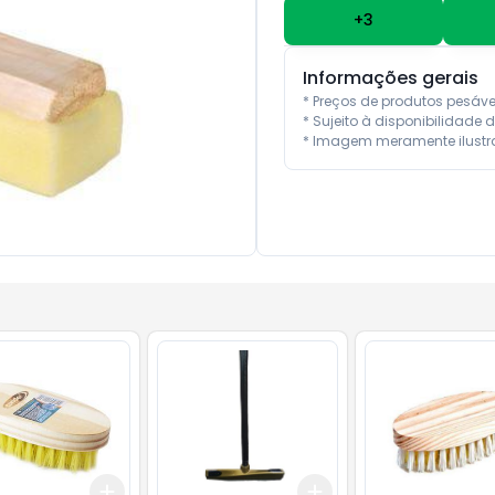
+
3
Informações gerais
* Preços de produtos pesáv
* Sujeito à disponibilidade d
* Imagem meramente ilustra
Add
Add
10
+
3
+
5
+
10
+
3
+
5
+
10