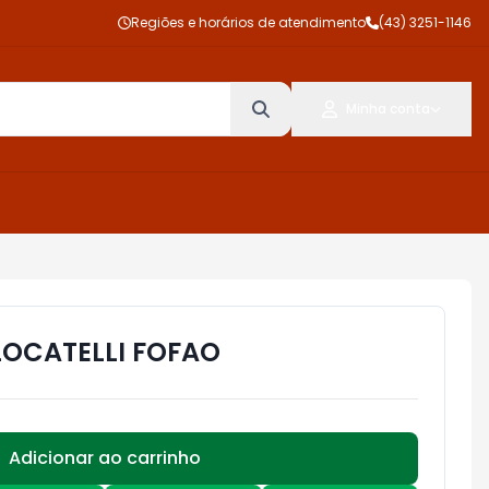
Regiões e horários de atendimento
(43) 3251-1146
Minha conta
OCATELLI FOFAO
Adicionar ao carrinho
Subtotal:
R$ 0,00