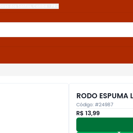
onso dos Santos
,
Cambé
-
PR
RODO ESPUMA L
Código: #
24987
R$ 13,99