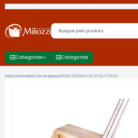
Você está navegando em:
Supermercado Miliozzi
-
Avenida José Af
Categorias
Categorias
Início
Utensilios De Limpeza
RODO ESPUMA LOCATELLI FOFAO