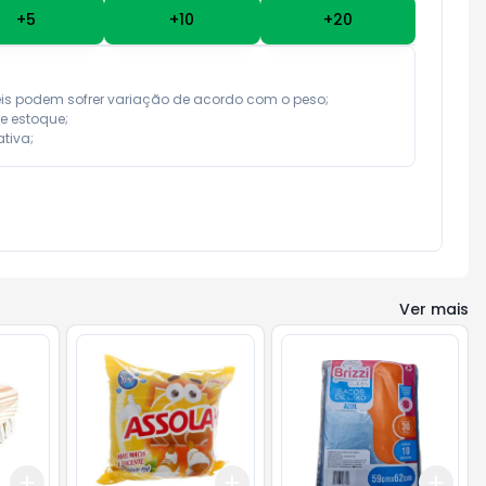
+
5
+
10
+
20
eis podem sofrer variação de acordo com o peso;

e estoque;

tiva;
Ver mais
Add
Add
Add
+
3
+
5
+
10
+
3
+
5
+
10
+
3