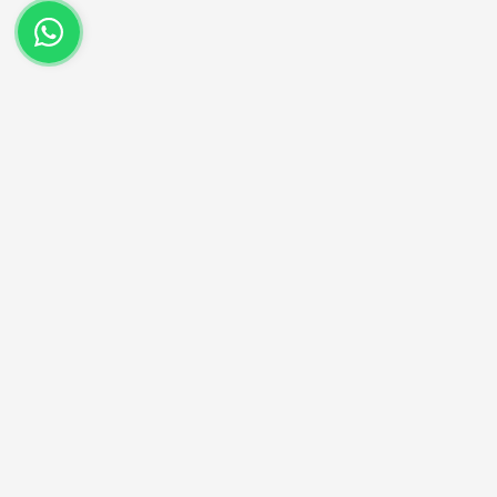
(43) 99673-6959
Entre em contato no nosso whatsapp.
Aproveite as nossas prom
Cadastre seu e-mail e receba ofertas ex