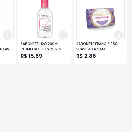
Add
Add
Add
+
3
+
5
+
10
+
3
+
5
+
10
+
3
SABONETE H2O 200ML
SABONETE FRANCIS 85G
RUTAS
INTIMO SECRETS REFRES
SUAVE ALFAZEMA
R$ 15,69
R$ 2,86