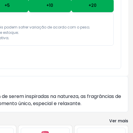
+
5
+
10
+
20
eis podem sofrer variação de acordo com o peso;

e estoque;

tiva;
 de serem inspiradas na natureza, as fragrâncias de 
ento único, especial e relaxante. 
Ver mais