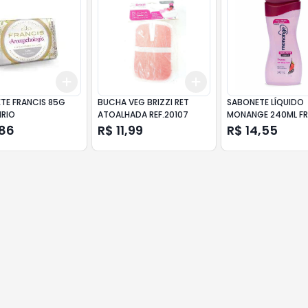
Add
Add
10
+
3
+
5
+
10
+
3
+
5
+
10
TE FRANCIS 85G
BUCHA VEG BRIZZI RET
SABONETE LÍQUIDO
IRIO
ATOALHADA REF.20107
MONANGE 240ML F
VERMELHAS
,86
R$ 11,99
R$ 14,55