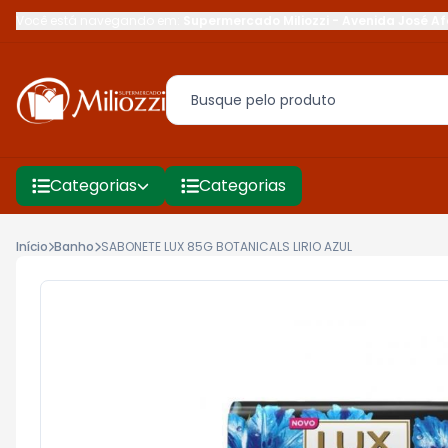
Você está navegando em:
Supermercado Miliozzi
-
Avenida José Af
Categorias
Categorias
Início
Banho
SABONETE LUX 85G BOTANICALS LIRIO AZUL