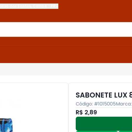
onso dos Santos
,
Cambé
-
PR
SABONETE LUX 
Código: #
1015005
Marca
R$ 2,89