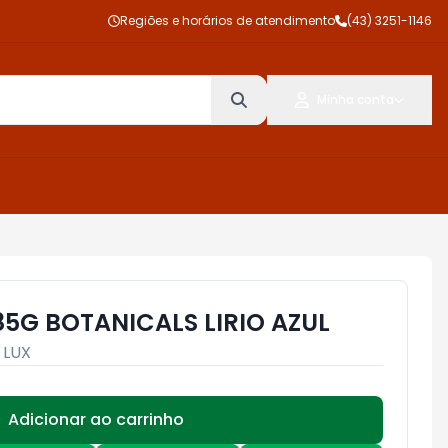
Regiões e horários de atendimento
(43) 3251-1146
Minha conta
85G BOTANICALS LIRIO AZUL
:
LUX
Adicionar ao carrinho
Subtotal:
R$ 0,00