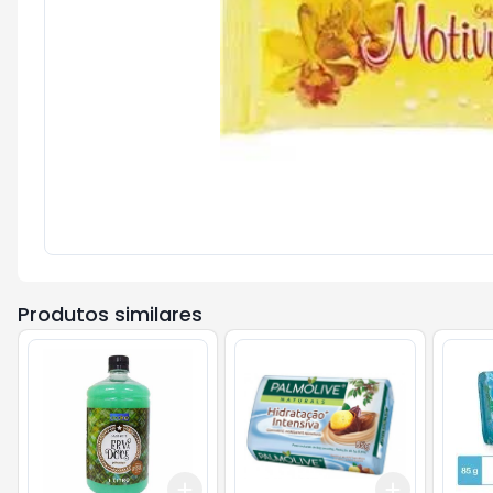
Produtos similares
Add
Add
+
3
+
5
+
10
+
3
+
5
+