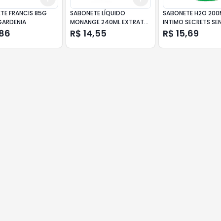
TE FRANCIS 85G
SABONETE LÍQUIDO
SABONETE H2O 200
GARDENIA
MONANGE 240ML EXTRATO
INTIMO SECRETS SE
OLIVA
,86
R$ 14,55
R$ 15,69