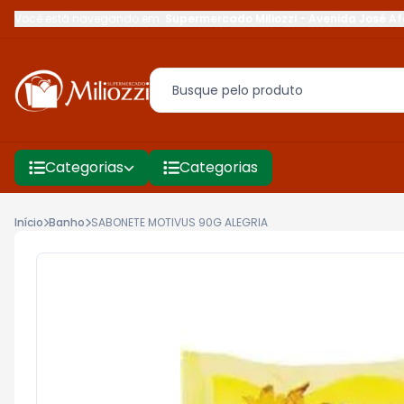
Você está navegando em:
Supermercado Miliozzi
-
Avenida José Af
Categorias
Categorias
Início
Banho
SABONETE MOTIVUS 90G ALEGRIA