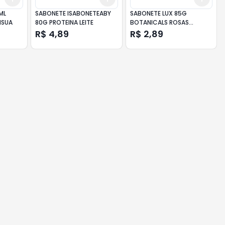
ML
SABONETE ISABONETEABY
SABONETE LUX 85G
NSUA
80G PROTEINA LEITE
BOTANICALS ROSAS
FRANCESAS
R$ 4,89
R$ 2,89