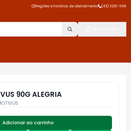
Regiões e horários de atendimento
(43) 3251-1146
Minha conta
VUS 90G ALEGRIA
MOTIVUS
Adicionar ao carrinho
Subtotal:
R$ 0,00