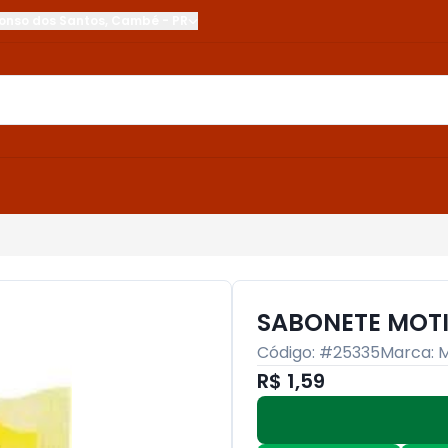
onso dos Santos
,
Cambé
-
PR
SABONETE MOTI
Código: #
25335
Marca:
R$ 1,59