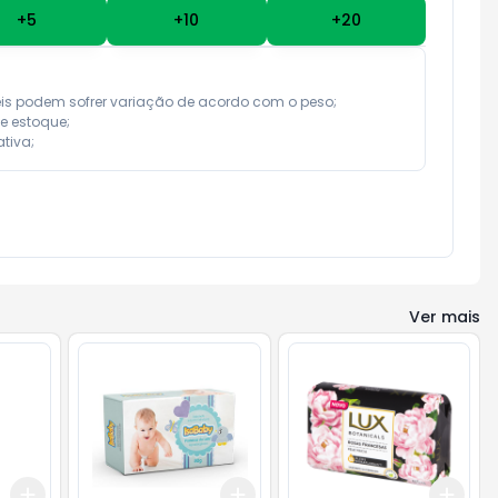
+
5
+
10
+
20
eis podem sofrer variação de acordo com o peso;

e estoque;

tiva;
Ver mais
Add
Add
Add
+
3
+
5
+
10
+
3
+
5
+
10
+
3