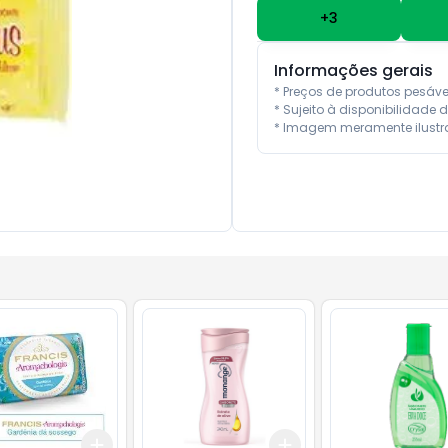
+
3
Informações gerais
* Preços de produtos pesáv
* Sujeito à disponibilidade d
* Imagem meramente ilustra
Add
Add
10
+
3
+
5
+
10
+
3
+
5
+
10