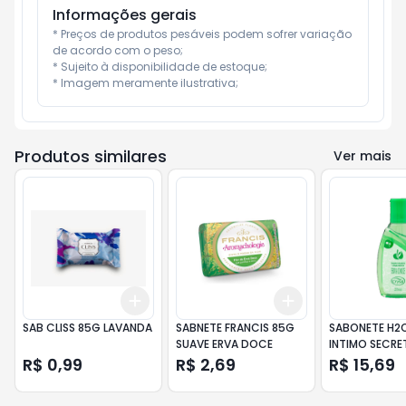
Informações gerais
* Preços de produtos pesáveis podem sofrer variação 
de acordo com o peso;

* Sujeito à disponibilidade de estoque;

* Imagem meramente ilustrativa;
Produtos similares
Ver mais
Add
Add
+
3
+
5
+
10
+
3
+
5
+
10
SAB CLISS 85G LAVANDA
SABNETE FRANCIS 85G
SABONETE H2
SUAVE ERVA DOCE
INTIMO SECRE
R$ 0,99
R$ 2,69
R$ 15,69