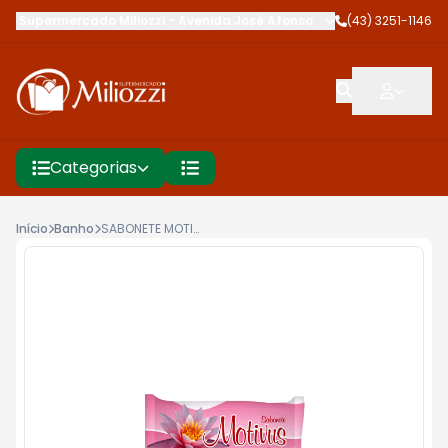
Supermercado Miliozzi
-
Avenida José Afonso dos Santos
(43) 3251-1146
,
Cambé
Categorias
Início
Banho
SABONETE MOTIVUS 90G ROMANCE