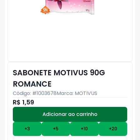
SABONETE MOTIVUS 90G
ROMANCE
Código: #
1003678
Marca:
MOTIVUS
R$ 1,59
Adicionar ao carrinho
Subtotal:
R$ 0
+
3
+
5
+
10
+
20