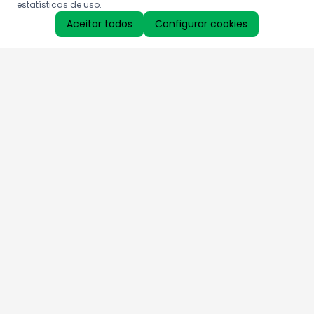
estatísticas de uso.
Aceitar todos
Configurar cookies
Aproveite as nossas promoções!
Cadastre seu e-mail e receba ofertas exclusivas.
QUERO RECEBER