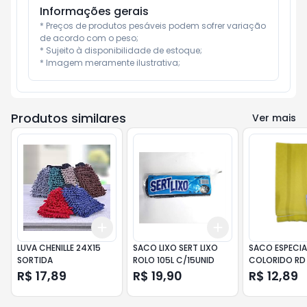
Informações gerais
* Preços de produtos pesáveis podem sofrer variação 
de acordo com o peso;

* Sujeito à disponibilidade de estoque;

* Imagem meramente ilustrativa;
Produtos similares
Ver mais
Add
Add
+
3
+
5
+
10
+
3
+
5
+
10
LUVA CHENILLE 24X15
SACO LIXO SERT LIXO
SACO ESPECIA
SORTIDA
ROLO 105L C/15UNID
COLORIDO RD 
R$ 17,89
R$ 19,90
R$ 12,89