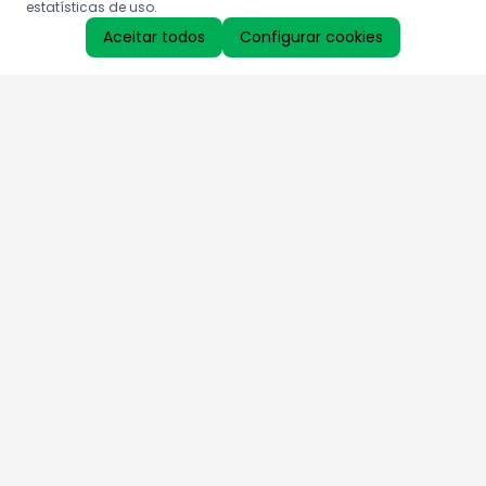
estatísticas de uso.
Aceitar todos
Configurar cookies
Aproveite as nossas promoções!
Cadastre seu e-mail e receba ofertas exclusivas.
QUERO RECEBER