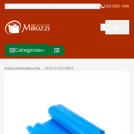
Supermercado Miliozzi
-
Avenida José Afonso dos Santos
(43) 3251-1146
,
Cambé
Categorias
Início
Utensilios De Limpeza
SACO LIXO BRIZZI CLEAN 50L C/30UN AZUL