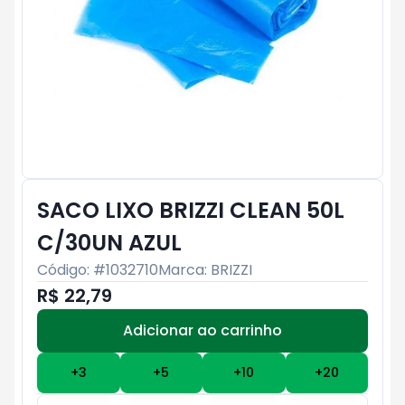
SACO LIXO BRIZZI CLEAN 50L
C/30UN AZUL
Código: #
1032710
Marca:
BRIZZI
R$ 22,79
Adicionar ao carrinho
Subtotal:
R$ 0
+
3
+
5
+
10
+
20